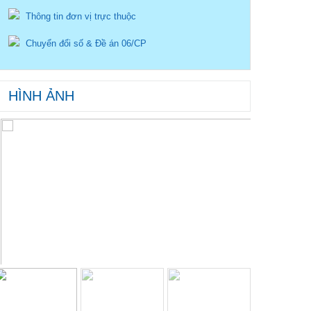
Thông tin đơn vị trực thuộc
Chuyển đổi số & Đề án 06/CP
HÌNH ẢNH