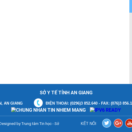
SỞ Y TẾ TỈNH AN GIANG
N, AN GIANG
ĐIỆN THOẠI: (0296)3 852.640 - FAX: (076)3 856.
. Designed by
Trung tâm Tin học - Sở
KẾT NỐI