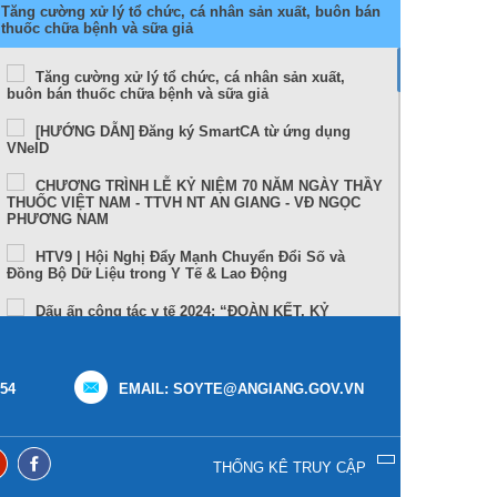
Tăng cường xử lý tổ chức, cá nhân sản xuất, buôn bán
thuốc chữa bệnh và sữa giả
Tăng cường xử lý tổ chức, cá nhân sản xuất,
buôn bán thuốc chữa bệnh và sữa giả
[HƯỚNG DẪN] Đăng ký SmartCA từ ứng dụng
VNeID
CHƯƠNG TRÌNH LỄ KỶ NIỆM 70 NĂM NGÀY THẦY
THUỐC VIỆT NAM - TTVH NT AN GIANG - VĐ NGỌC
PHƯƠNG NAM
HTV9 | Hội Nghị Đẩy Mạnh Chuyển Đổi Số và
Đồng Bộ Dữ Liệu trong Y Tế & Lao Động
Dấu ấn công tác y tế 2024: “ĐOÀN KẾT, KỶ
CƯƠNG, NÊU GƯƠNG, TRÁCH NHIỆM, HIỆU QUẢ”
Sức khỏe và cuộc sống (24-10-2024)
154
EMAIL: SOYTE@ANGIANG.GOV.VN
Tọa đàm Bệnh lý đột quỵ thực trạng tại An Giang
và những tiến bộ trong tiếp cận, điều trị hiện nay
TUẦN LỄ THẾ GIỚI NUÔI CON BẰNG SỮA MẸ (1 –
THỐNG KÊ TRUY CẬP
7/8/2024)