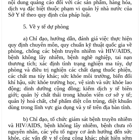
nội dung quảng cáo đối với các sản phẩm, hàng hóa,
dịch vụ đặc biệt thuộc phạm vi quản lý nhà nước của
Sở Y tế theo quy định của pháp luật.
5. Về y tế dự phòng
a) Chỉ đạo, hướng dẫn, đánh giá việc thực hiện
quy định chuyên môn, quy chuẩn kỹ thuật quốc gia về
phòng, chống các bệnh truyền nhiễm và HIV/AIDS,
bệnh không lây nhiễm, bệnh nghề nghiệp, tai nạn
thương tích; xác định tình trạng nghiện ma túy, dự
phòng và điều trị nghiện các chất dạng thuốc phiện,
các chất ma túy khác; sức khỏe môi trường, biến đổi
khí hậu, sức khỏe trường học, vệ sinh và sức khỏe lao
động; dinh dưỡng cộng đồng; kiểm dịch y tế biên
giới; quản lý chất thải trong khuôn viên cơ sở y tế;
quản lý hoá chất, chế phẩm diệt côn trùng, diệt khuẩn
dùng trong lĩnh vực gia dụng và y tế trên địa bàn tỉnh.
b) Chỉ đạo, tổ chức giám sát bệnh truyền nhiễm
và HIV/AIDS, bệnh không lây nhiễm, bệnh chưa rõ
nguyên nhân, các yếu tố nguy cơ ảnh hưởng đến sức
khỏe, các vấn đề y tế công cộng khác; phát hiện sớm