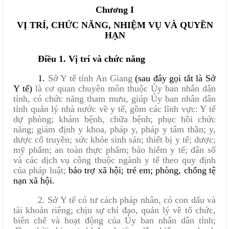
Chương I
VỊ TRÍ, CHỨC NĂNG, NHIỆM VỤ VÀ QUYỀN
HẠN
Điều 1. Vị trí và chức năng
1.
Sở Y tế tỉnh An Giang
(sau đây gọi tắt là Sở
Y tế)
là cơ quan chuyên môn thuộc Ủy ban nhân dân
tỉnh, có chức năng tham mưu, giúp Ủy ban nhân dân
tỉnh quản lý nhà nước về y tế, gồm các lĩnh vực: Y tế
dự phòng; khám bệnh, chữa bệnh; phục hồi chức
năng; giám định y khoa, pháp y, pháp y tâm thần; y,
dược cổ truyền; sức khỏe sinh sản; thiết bị y tế; dược;
mỹ phẩm; an toàn thực phẩm; bảo hiểm y tế; dân số
và các dịch vụ công thuộc ngành y tế theo quy định
của pháp luật;
bảo trợ xã hội; trẻ em; phòng, chống tệ
nạn xã hội.
2.
Sở Y tế có tư cách pháp nhân, có con dấu và
tài khoản riêng; chịu sự chỉ đạo, quản lý về tổ chức,
biên chế và hoạt động của Ủy ban nhân dân tỉnh;