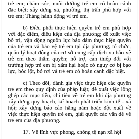
trẻ em; chăm sóc, nuôi dưỡng trẻ em có hoàn cảnh
đặc biệt; xây dựng xã, phường, thị trấn phù hợp với
trẻ em; Tháng hành động vì trẻ em.
b) Điều phối thực hiện quyền trẻ em phù hợp
với đặc điểm, điều kiện của địa phương; đề xuất việc
bố trí, vận động nguồn lực bảo đảm thực hiện quyền
của trẻ em và bảo vệ trẻ em tại địa phương; tổ chức,
quản lý hoạt động của cơ sở cung cấp dịch vụ bảo vệ
trẻ em theo thẩm quyền; hỗ trợ, can thiệp đối với
trường hợp trẻ em bị xâm hại hoặc có nguy cơ bị bạo
lực, bóc lột, bỏ rơi và trẻ em có hoàn cảnh đặc biệt.
c) Theo dõi, đánh giá việc thực hiện các quyền
trẻ em theo quy định của pháp luật; đề xuất việc lồng
ghép các mục tiêu, chỉ tiêu về trẻ em khi địa phương
xây dựng quy hoạch, kế hoạch phát triển kinh tế - xã
hội; xây dựng báo cáo hằng năm hoặc đột xuất về
việc thực hiện quyền trẻ em, giải quyết các vấn đề về
trẻ em của địa phương.
17. Về lĩnh vực phòng, chống tệ nạn xã hội