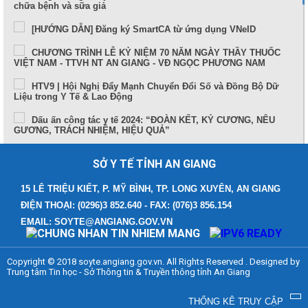
chữa bệnh và sữa giả
[HƯỚNG DẪN] Đăng ký SmartCA từ ứng dụng VNeID
CHƯƠNG TRÌNH LỄ KỶ NIỆM 70 NĂM NGÀY THẦY THUỐC
VIỆT NAM - TTVH NT AN GIANG - VĐ NGỌC PHƯƠNG NAM
HTV9 | Hội Nghị Đẩy Mạnh Chuyển Đổi Số và Đồng Bộ Dữ
Liệu trong Y Tế & Lao Động
Dấu ấn công tác y tế 2024: “ĐOÀN KẾT, KỶ CƯƠNG, NÊU
GƯƠNG, TRÁCH NHIỆM, HIỆU QUẢ”
Sức khỏe và cuộc sống (24-10-2024)
SỞ Y TẾ TỈNH AN GIANG
Tọa đàm Bệnh lý đột quỵ thực trạng tại An Giang và những
tiến bộ trong tiếp cận, điều trị hiện nay
15 LÊ TRIỆU KIẾT, P. MỸ BÌNH, TP. LONG XUYÊN, AN GIANG
ĐIỆN THOẠI: (0296)3 852.640 - FAX: (076)3 856.154
TUẦN LỄ THẾ GIỚI NUÔI CON BẰNG SỮA MẸ (1 – 7/8/2024)
EMAIL: SOYTE@ANGIANG.GOV.VN
Thông điệp phòng, chống bệnh bạch hầu
Những điểm mới trong Luật Khám bệnh, chữa bệnh (sửa đổi)
Copyright © 2018 soyte.angiang.gov.vn. All Rights Reserved . Designed by
năm 2023
Trung tâm Tin học - Sở Thông tin & Truyền thông tỉnh An Giang
Bệnh viện Đa khoa Y học cổ truyền - Phục hồi chức năng
tỉnh An Giang
THỐNG KÊ TRUY CẬP