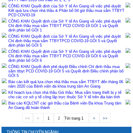
CÔNG KHAI Quyết định của Sở Y tế An Giang về việc phê duyệt
Kết quả lựa chọn nhà thầu & Phân bổ 04 gói thầu mua sắm TTBYT
PCD COVID-19
CÔNG KHAI Quyết định của Sở Y tế An Giang về việc phê duyệt
Chỉ định thầu mua sắm TTBYT PCD COVID-19 GÓI 1 và Quyết
định phân bổ GÓI 1
CÔNG KHAI Quyết định của Sở Y tế An Giang về việc phê duyệt
Chỉ định thầu mua sắm TTBYTPCD COVID-19 GÓI 5 và Quyết
định phân bổ GÓI 5
CÔNG KHAI Quyết định của Sở Y tế An Giang về việc phê duyệt
Chỉ định thầu mua sắm TTBYT PCD COVID-19 GÓI 6 và Quyết
định phân bổ GÓI 6
CÔNG KHAI Quyết định phê duyệt Điều chỉnh Chỉ định thầu mua
sắm ttbyt PCD COVID-19 GÓI 5 và Quyết định Điều chỉnh phân bổ
GÓI 5
Báo cáo kết quả lựa chọn nhà thầu mua sắm TTBYT đến tháng 06
năm 2020 của Bệnh viện đa khoa trung tâm An Giang
Kế hoạch lựa chọn nhà thầu Gói thầu: Mua sắm trang thiết bị y tế
cho các cơ sở y tế công lập trực thuộc Sở Y tế trên địa bàn tỉnh
Báo cáo KQLCNT các gói thầu của Bệnh viện Đa khoa Trung tâm
An Giang đã hoàn thành
<<
<
1
2
Tới trang
>
>>
THÔNG TIN CHUYÊN NGÀNH