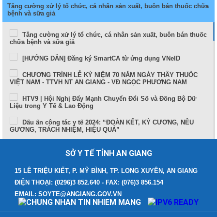
Tăng cường xử lý tổ chức, cá nhân sản xuất, buôn bán thuốc chữa
bệnh và sữa giả
Tăng cường xử lý tổ chức, cá nhân sản xuất, buôn bán thuốc
chữa bệnh và sữa giả
[HƯỚNG DẪN] Đăng ký SmartCA từ ứng dụng VNeID
CHƯƠNG TRÌNH LỄ KỶ NIỆM 70 NĂM NGÀY THẦY THUỐC
VIỆT NAM - TTVH NT AN GIANG - VĐ NGỌC PHƯƠNG NAM
HTV9 | Hội Nghị Đẩy Mạnh Chuyển Đổi Số và Đồng Bộ Dữ
Liệu trong Y Tế & Lao Động
Dấu ấn công tác y tế 2024: “ĐOÀN KẾT, KỶ CƯƠNG, NÊU
GƯƠNG, TRÁCH NHIỆM, HIỆU QUẢ”
Sức khỏe và cuộc sống (24-10-2024)
SỞ Y TẾ TỈNH AN GIANG
Tọa đàm Bệnh lý đột quỵ thực trạng tại An Giang và những
tiến bộ trong tiếp cận, điều trị hiện nay
15 LÊ TRIỆU KIẾT, P. MỸ BÌNH, TP. LONG XUYÊN, AN GIANG
ĐIỆN THOẠI: (0296)3 852.640 - FAX: (076)3 856.154
TUẦN LỄ THẾ GIỚI NUÔI CON BẰNG SỮA MẸ (1 – 7/8/2024)
EMAIL: SOYTE@ANGIANG.GOV.VN
Thông điệp phòng, chống bệnh bạch hầu