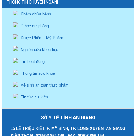
THÔNG TIN CHUYÊN NGÀNH
Khám chữa bệnh
Y học dự phòng
Dược Phẩm - Mỹ Phẩm
Nghiên cứu khoa học
Tin hoạt động
Thông tin sức khỏe
Vệ sinh an toàn thực phẩm
Tin tức sự kiện
SỞ Y TẾ TỈNH AN GIANG
15 LÊ TRIỆU KIẾT, P. MỸ BÌNH, TP. LONG XUYÊN, AN GIANG
ĐIỆN THOẠI: (0296)3 852.640 - FAX: (076)3 856.154