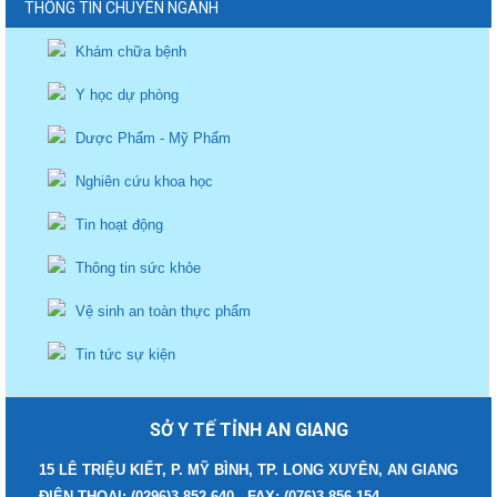
THÔNG TIN CHUYÊN NGÀNH
Khám chữa bệnh
Y học dự phòng
Dược Phẩm - Mỹ Phẩm
Nghiên cứu khoa học
Tin hoạt động
Thông tin sức khỏe
Vệ sinh an toàn thực phẩm
Tin tức sự kiện
SỞ Y TẾ TỈNH AN GIANG
15 LÊ TRIỆU KIẾT, P. MỸ BÌNH, TP. LONG XUYÊN, AN GIANG
ĐIỆN THOẠI: (0296)3 852.640 - FAX: (076)3 856.154