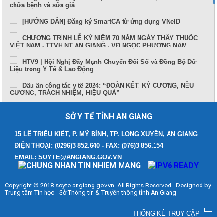
chữa bệnh và sữa giả
[HƯỚNG DẪN] Đăng ký SmartCA từ ứng dụng VNeID
CHƯƠNG TRÌNH LỄ KỶ NIỆM 70 NĂM NGÀY THẦY THUỐC
VIỆT NAM - TTVH NT AN GIANG - VĐ NGỌC PHƯƠNG NAM
HTV9 | Hội Nghị Đẩy Mạnh Chuyển Đổi Số và Đồng Bộ Dữ
Liệu trong Y Tế & Lao Động
Dấu ấn công tác y tế 2024: “ĐOÀN KẾT, KỶ CƯƠNG, NÊU
GƯƠNG, TRÁCH NHIỆM, HIỆU QUẢ”
Sức khỏe và cuộc sống (24-10-2024)
SỞ Y TẾ TỈNH AN GIANG
Tọa đàm Bệnh lý đột quỵ thực trạng tại An Giang và những
tiến bộ trong tiếp cận, điều trị hiện nay
15 LÊ TRIỆU KIẾT, P. MỸ BÌNH, TP. LONG XUYÊN, AN GIANG
ĐIỆN THOẠI: (0296)3 852.640 - FAX: (076)3 856.154
TUẦN LỄ THẾ GIỚI NUÔI CON BẰNG SỮA MẸ (1 – 7/8/2024)
EMAIL: SOYTE@ANGIANG.GOV.VN
Thông điệp phòng, chống bệnh bạch hầu
Những điểm mới trong Luật Khám bệnh, chữa bệnh (sửa đổi)
Copyright © 2018 soyte.angiang.gov.vn. All Rights Reserved . Designed by
năm 2023
Trung tâm Tin học - Sở Thông tin & Truyền thông tỉnh An Giang
Bệnh viện Đa khoa Y học cổ truyền - Phục hồi chức năng
tỉnh An Giang
THỐNG KÊ TRUY CẬP