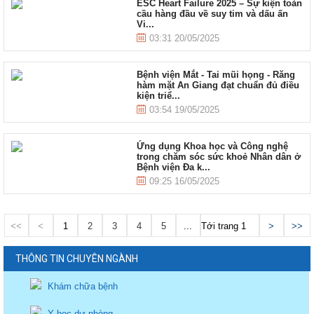
ESC Heart Failure 2025 – Sự kiện toàn
cầu hàng đầu về suy tim và dấu ấn
Vi...
03:31 20/05/2025
Bệnh viện Mắt - Tai mũi họng - Răng
hàm mặt An Giang đạt chuẩn đủ điều
kiện triể...
03:54 19/05/2025
Ứng dụng Khoa học và Công nghệ
trong chăm sóc sức khoẻ Nhân dân ở
Bệnh viện Đa k...
09:25 16/05/2025
<<
<
1
2
3
4
5
...
Tới trang
>
>>
THÔNG TIN CHUYÊN NGÀNH
Khám chữa bệnh
Y học dự phòng