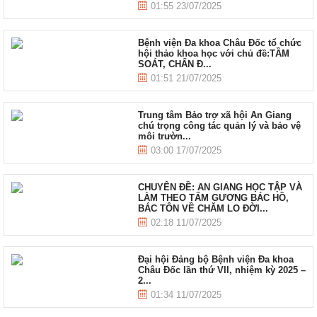
01:55 23/07/2025
Bệnh viện Đa khoa Châu Đốc tổ chức
hội thảo khoa học với chủ đề:TẦM
SOÁT, CHẨN Đ...
01:51 21/07/2025
Trung tâm Bảo trợ xã hội An Giang
chú trọng công tác quản lý và bảo vệ
môi trườn...
03:00 17/07/2025
CHUYÊN ĐỀ: AN GIANG HỌC TẬP VÀ
LÀM THEO TẤM GƯƠNG BÁC HỒ,
BÁC TÔN VỀ CHĂM LO ĐỜI...
02:18 11/07/2025
Đại hội Đảng bộ Bệnh viện Đa khoa
Châu Đốc lần thứ VII, nhiệm kỳ 2025 –
2...
01:34 11/07/2025