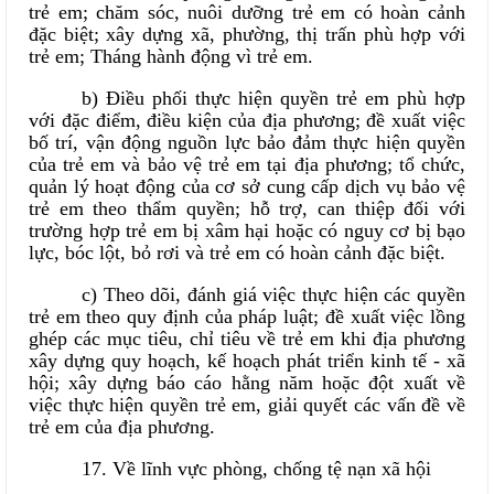
trẻ em; chăm sóc, nuôi dưỡng trẻ em có hoàn cảnh
đặc biệt; xây dựng xã, phường, thị trấn phù hợp với
trẻ em; Tháng hành động vì trẻ em.
b) Điều phối thực hiện quyền trẻ em phù hợp
với đặc điểm, điều kiện của địa phương; đề xuất việc
bố trí, vận động nguồn lực bảo đảm thực hiện quyền
của trẻ em và bảo vệ trẻ em tại địa phương; tổ chức,
quản lý hoạt động của cơ sở cung cấp dịch vụ bảo vệ
trẻ em theo thẩm quyền; hỗ trợ, can thiệp đối với
trường hợp trẻ em bị xâm hại hoặc có nguy cơ bị bạo
lực, bóc lột, bỏ rơi và trẻ em có hoàn cảnh đặc biệt.
c) Theo dõi, đánh giá việc thực hiện các quyền
trẻ em theo quy định của pháp luật; đề xuất việc lồng
ghép các mục tiêu, chỉ tiêu về trẻ em khi địa phương
xây dựng quy hoạch, kế hoạch phát triển kinh tế - xã
hội; xây dựng báo cáo hằng năm hoặc đột xuất về
việc thực hiện quyền trẻ em, giải quyết các vấn đề về
trẻ em của địa phương.
17. Về lĩnh vực phòng, chống tệ nạn xã hội