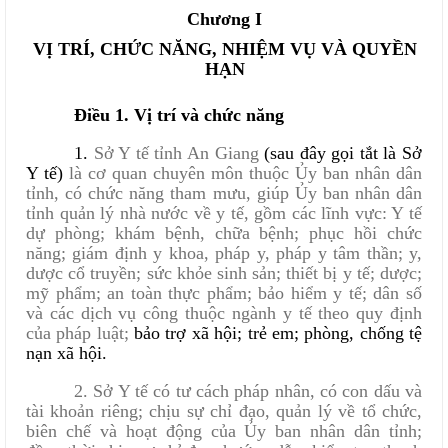
Chương I
VỊ TRÍ, CHỨC NĂNG, NHIỆM VỤ VÀ QUYỀN
HẠN
Điều 1. Vị trí và chức năng
1.
Sở Y tế tỉnh An Giang
(sau đây gọi tắt là Sở
Y tế)
là cơ quan chuyên môn thuộc Ủy ban nhân dân
tỉnh, có chức năng tham mưu, giúp Ủy ban nhân dân
tỉnh quản lý nhà nước về y tế, gồm các lĩnh vực: Y tế
dự phòng; khám bệnh, chữa bệnh; phục hồi chức
năng; giám định y khoa, pháp y, pháp y tâm thần; y,
dược cổ truyền; sức khỏe sinh sản; thiết bị y tế; dược;
mỹ phẩm; an toàn thực phẩm; bảo hiểm y tế; dân số
và các dịch vụ công thuộc ngành y tế theo quy định
của pháp luật;
bảo trợ xã hội; trẻ em; phòng, chống tệ
nạn xã hội.
2.
Sở Y tế có tư cách pháp nhân, có con dấu và
tài khoản riêng; chịu sự chỉ đạo, quản lý về tổ chức,
biên chế và hoạt động của Ủy ban nhân dân tỉnh;