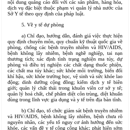
nội dung quảng cáo đối với các sản phẩm, hàng hóa,
dịch vụ đặc biệt thuộc phạm vi quản lý nhà nước của
Sở Y tế theo quy định của pháp luật.
5. Về y tế dự phòng
a) Chỉ đạo, hướng dẫn, đánh giá việc thực hiện
quy định chuyên môn, quy chuẩn kỹ thuật quốc gia về
phòng, chống các bệnh truyền nhiễm và HIV/AIDS,
bệnh không lây nhiễm, bệnh nghề nghiệp, tai nạn
thương tích; xác định tình trạng nghiện ma túy, dự
phòng và điều trị nghiện các chất dạng thuốc phiện,
các chất ma túy khác; sức khỏe môi trường, biến đổi
khí hậu, sức khỏe trường học, vệ sinh và sức khỏe lao
động; dinh dưỡng cộng đồng; kiểm dịch y tế biên
giới; quản lý chất thải trong khuôn viên cơ sở y tế;
quản lý hoá chất, chế phẩm diệt côn trùng, diệt khuẩn
dùng trong lĩnh vực gia dụng và y tế trên địa bàn tỉnh.
b) Chỉ đạo, tổ chức giám sát bệnh truyền nhiễm
và HIV/AIDS, bệnh không lây nhiễm, bệnh chưa rõ
nguyên nhân, các yếu tố nguy cơ ảnh hưởng đến sức
khỏe, các vấn đề y tế công cộng khác; phát hiện sớm