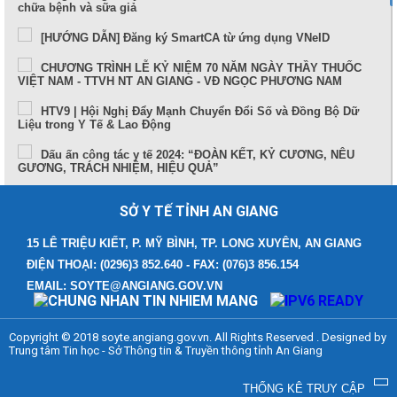
chữa bệnh và sữa giả
[HƯỚNG DẪN] Đăng ký SmartCA từ ứng dụng VNeID
CHƯƠNG TRÌNH LỄ KỶ NIỆM 70 NĂM NGÀY THẦY THUỐC
VIỆT NAM - TTVH NT AN GIANG - VĐ NGỌC PHƯƠNG NAM
HTV9 | Hội Nghị Đẩy Mạnh Chuyển Đổi Số và Đồng Bộ Dữ
Liệu trong Y Tế & Lao Động
Dấu ấn công tác y tế 2024: “ĐOÀN KẾT, KỶ CƯƠNG, NÊU
GƯƠNG, TRÁCH NHIỆM, HIỆU QUẢ”
Sức khỏe và cuộc sống (24-10-2024)
SỞ Y TẾ TỈNH AN GIANG
Tọa đàm Bệnh lý đột quỵ thực trạng tại An Giang và những
tiến bộ trong tiếp cận, điều trị hiện nay
15 LÊ TRIỆU KIẾT, P. MỸ BÌNH, TP. LONG XUYÊN, AN GIANG
ĐIỆN THOẠI: (0296)3 852.640 - FAX: (076)3 856.154
TUẦN LỄ THẾ GIỚI NUÔI CON BẰNG SỮA MẸ (1 – 7/8/2024)
EMAIL: SOYTE@ANGIANG.GOV.VN
Thông điệp phòng, chống bệnh bạch hầu
Những điểm mới trong Luật Khám bệnh, chữa bệnh (sửa đổi)
Copyright © 2018 soyte.angiang.gov.vn. All Rights Reserved . Designed by
năm 2023
Trung tâm Tin học - Sở Thông tin & Truyền thông tỉnh An Giang
Bệnh viện Đa khoa Y học cổ truyền - Phục hồi chức năng
tỉnh An Giang
THỐNG KÊ TRUY CẬP