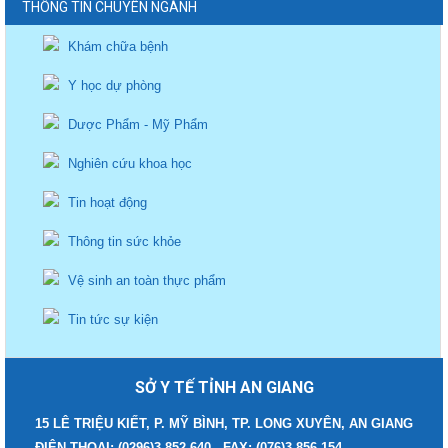
THÔNG TIN CHUYÊN NGÀNH
Khám chữa bệnh
Y học dự phòng
Dược Phẩm - Mỹ Phẩm
Nghiên cứu khoa học
Tin hoạt động
Thông tin sức khỏe
Vệ sinh an toàn thực phẩm
Tin tức sự kiện
SỞ Y TẾ TỈNH AN GIANG
15 LÊ TRIỆU KIẾT, P. MỸ BÌNH, TP. LONG XUYÊN, AN GIANG
ĐIỆN THOẠI: (0296)3 852.640 - FAX: (076)3 856.154