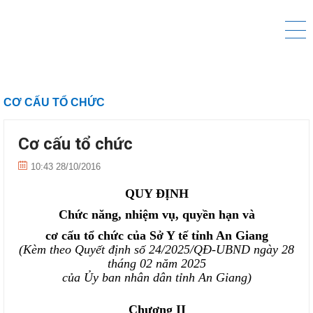
CƠ CẤU TỔ CHỨC
Cơ cấu tổ chức
10:43 28/10/2016
QUY ĐỊNH
Chức năng, nhiệm vụ, quyền hạn và
cơ cấu tổ chức của Sở
Y tế
tỉnh An Giang
(Kèm theo Quyết định số
24
/202
5
/QĐ-UBND ngày
28
tháng
02
năm 202
5
của Ủy ban nhân dân tỉnh An Giang)
Chương II