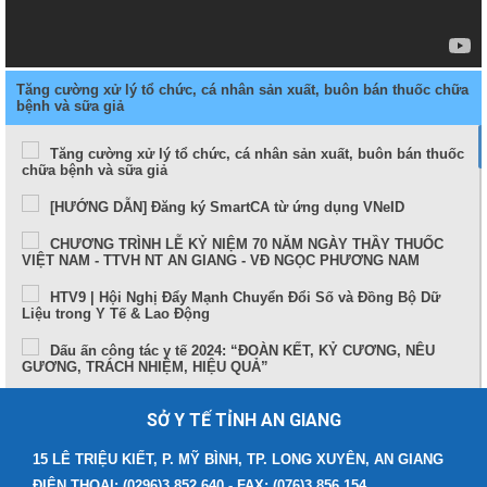
Tăng cường xử lý tổ chức, cá nhân sản xuất, buôn bán thuốc chữa
bệnh và sữa giả
Tăng cường xử lý tổ chức, cá nhân sản xuất, buôn bán thuốc
chữa bệnh và sữa giả
[HƯỚNG DẪN] Đăng ký SmartCA từ ứng dụng VNeID
CHƯƠNG TRÌNH LỄ KỶ NIỆM 70 NĂM NGÀY THẦY THUỐC
VIỆT NAM - TTVH NT AN GIANG - VĐ NGỌC PHƯƠNG NAM
HTV9 | Hội Nghị Đẩy Mạnh Chuyển Đổi Số và Đồng Bộ Dữ
Liệu trong Y Tế & Lao Động
Dấu ấn công tác y tế 2024: “ĐOÀN KẾT, KỶ CƯƠNG, NÊU
GƯƠNG, TRÁCH NHIỆM, HIỆU QUẢ”
Sức khỏe và cuộc sống (24-10-2024)
SỞ Y TẾ TỈNH AN GIANG
Tọa đàm Bệnh lý đột quỵ thực trạng tại An Giang và những
tiến bộ trong tiếp cận, điều trị hiện nay
15 LÊ TRIỆU KIẾT, P. MỸ BÌNH, TP. LONG XUYÊN, AN GIANG
ĐIỆN THOẠI: (0296)3 852.640 - FAX: (076)3 856.154