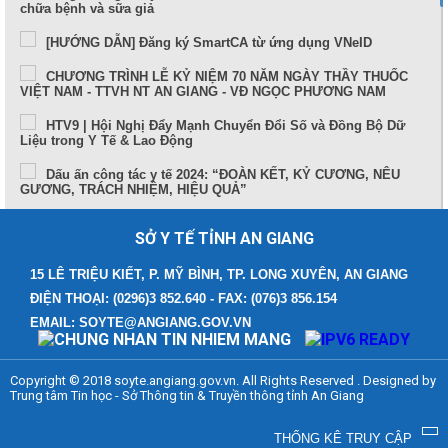
chữa bệnh và sữa giả
[HƯỚNG DẪN] Đăng ký SmartCA từ ứng dụng VNeID
CHƯƠNG TRÌNH LỄ KỶ NIỆM 70 NĂM NGÀY THẦY THUỐC
VIỆT NAM - TTVH NT AN GIANG - VĐ NGỌC PHƯƠNG NAM
HTV9 | Hội Nghị Đẩy Mạnh Chuyển Đổi Số và Đồng Bộ Dữ
Liệu trong Y Tế & Lao Động
Dấu ấn công tác y tế 2024: “ĐOÀN KẾT, KỶ CƯƠNG, NÊU
GƯƠNG, TRÁCH NHIỆM, HIỆU QUẢ”
Sức khỏe và cuộc sống (24-10-2024)
SỞ Y TẾ TỈNH AN GIANG
Tọa đàm Bệnh lý đột quỵ thực trạng tại An Giang và những
tiến bộ trong tiếp cận, điều trị hiện nay
15 LÊ TRIỆU KIẾT, P. MỸ BÌNH, TP. LONG XUYÊN, AN GIANG
ĐIỆN THOẠI: (0296)3 852.640 - FAX: (076)3 856.154
TUẦN LỄ THẾ GIỚI NUÔI CON BẰNG SỮA MẸ (1 – 7/8/2024)
EMAIL: SOYTE@ANGIANG.GOV.VN
Thông điệp phòng, chống bệnh bạch hầu
Những điểm mới trong Luật Khám bệnh, chữa bệnh (sửa đổi)
Copyright © 2018 soyte.angiang.gov.vn. All Rights Reserved . Designed by
năm 2023
Trung tâm Tin học - Sở Thông tin & Truyền thông tỉnh An Giang
Bệnh viện Đa khoa Y học cổ truyền - Phục hồi chức năng
tỉnh An Giang
THỐNG KÊ TRUY CẬP