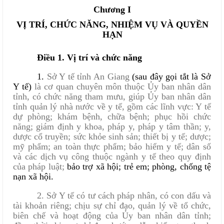
Chương I
VỊ TRÍ, CHỨC NĂNG, NHIỆM VỤ VÀ QUYỀN
HẠN
Điều 1. Vị trí và chức năng
1.
Sở Y tế tỉnh An Giang
(sau đây gọi tắt là Sở
Y tế)
là cơ quan chuyên môn thuộc Ủy ban nhân dân
tỉnh, có chức năng tham mưu, giúp Ủy ban nhân dân
tỉnh quản lý nhà nước về y tế, gồm các lĩnh vực: Y tế
dự phòng; khám bệnh, chữa bệnh; phục hồi chức
năng; giám định y khoa, pháp y, pháp y tâm thần; y,
dược cổ truyền; sức khỏe sinh sản; thiết bị y tế; dược;
mỹ phẩm; an toàn thực phẩm; bảo hiểm y tế; dân số
và các dịch vụ công thuộc ngành y tế theo quy định
của pháp luật;
bảo trợ xã hội; trẻ em; phòng, chống tệ
nạn xã hội.
2.
Sở Y tế có tư cách pháp nhân, có con dấu và
tài khoản riêng; chịu sự chỉ đạo, quản lý về tổ chức,
biên chế và hoạt động của Ủy ban nhân dân tỉnh;