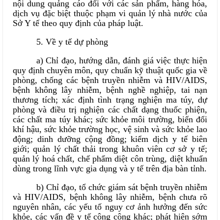
nội dung quảng cáo đối với các sản phẩm, hàng hóa,
dịch vụ đặc biệt thuộc phạm vi quản lý nhà nước của
Sở Y tế theo quy định của pháp luật.
5. Về y tế dự phòng
a) Chỉ đạo, hướng dẫn, đánh giá việc thực hiện
quy định chuyên môn, quy chuẩn kỹ thuật quốc gia về
phòng, chống các bệnh truyền nhiễm và HIV/AIDS,
bệnh không lây nhiễm, bệnh nghề nghiệp, tai nạn
thương tích; xác định tình trạng nghiện ma túy, dự
phòng và điều trị nghiện các chất dạng thuốc phiện,
các chất ma túy khác; sức khỏe môi trường, biến đổi
khí hậu, sức khỏe trường học, vệ sinh và sức khỏe lao
động; dinh dưỡng cộng đồng; kiểm dịch y tế biên
giới; quản lý chất thải trong khuôn viên cơ sở y tế;
quản lý hoá chất, chế phẩm diệt côn trùng, diệt khuẩn
dùng trong lĩnh vực gia dụng và y tế trên địa bàn tỉnh.
b) Chỉ đạo, tổ chức giám sát bệnh truyền nhiễm
và HIV/AIDS, bệnh không lây nhiễm, bệnh chưa rõ
nguyên nhân, các yếu tố nguy cơ ảnh hưởng đến sức
khỏe, các vấn đề y tế công cộng khác; phát hiện sớm