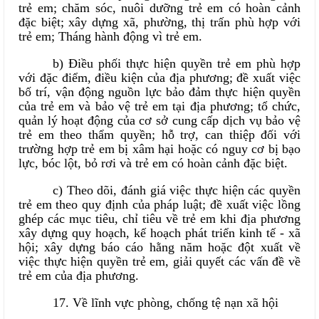
trẻ em; chăm sóc, nuôi dưỡng trẻ em có hoàn cảnh
đặc biệt; xây dựng xã, phường, thị trấn phù hợp với
trẻ em; Tháng hành động vì trẻ em.
b) Điều phối thực hiện quyền trẻ em phù hợp
với đặc điểm, điều kiện của địa phương; đề xuất việc
bố trí, vận động nguồn lực bảo đảm thực hiện quyền
của trẻ em và bảo vệ trẻ em tại địa phương; tổ chức,
quản lý hoạt động của cơ sở cung cấp dịch vụ bảo vệ
trẻ em theo thẩm quyền; hỗ trợ, can thiệp đối với
trường hợp trẻ em bị xâm hại hoặc có nguy cơ bị bạo
lực, bóc lột, bỏ rơi và trẻ em có hoàn cảnh đặc biệt.
c) Theo dõi, đánh giá việc thực hiện các quyền
trẻ em theo quy định của pháp luật; đề xuất việc lồng
ghép các mục tiêu, chỉ tiêu về trẻ em khi địa phương
xây dựng quy hoạch, kế hoạch phát triển kinh tế - xã
hội; xây dựng báo cáo hằng năm hoặc đột xuất về
việc thực hiện quyền trẻ em, giải quyết các vấn đề về
trẻ em của địa phương.
17. Về lĩnh vực phòng, chống tệ nạn xã hội