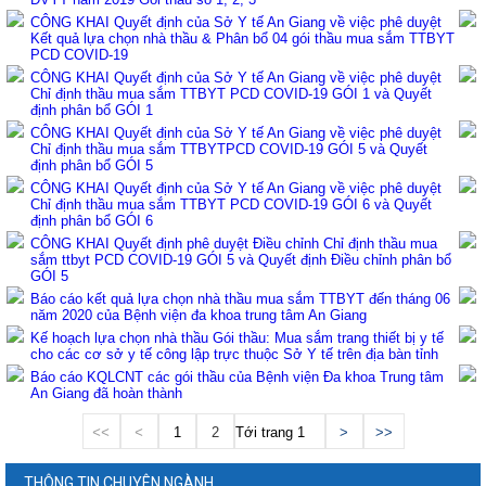
CÔNG KHAI Quyết định của Sở Y tế An Giang về việc phê duyệt
Kết quả lựa chọn nhà thầu & Phân bổ 04 gói thầu mua sắm TTBYT
PCD COVID-19
CÔNG KHAI Quyết định của Sở Y tế An Giang về việc phê duyệt
Chỉ định thầu mua sắm TTBYT PCD COVID-19 GÓI 1 và Quyết
định phân bổ GÓI 1
CÔNG KHAI Quyết định của Sở Y tế An Giang về việc phê duyệt
Chỉ định thầu mua sắm TTBYTPCD COVID-19 GÓI 5 và Quyết
định phân bổ GÓI 5
CÔNG KHAI Quyết định của Sở Y tế An Giang về việc phê duyệt
Chỉ định thầu mua sắm TTBYT PCD COVID-19 GÓI 6 và Quyết
định phân bổ GÓI 6
CÔNG KHAI Quyết định phê duyệt Điều chỉnh Chỉ định thầu mua
sắm ttbyt PCD COVID-19 GÓI 5 và Quyết định Điều chỉnh phân bổ
GÓI 5
Báo cáo kết quả lựa chọn nhà thầu mua sắm TTBYT đến tháng 06
năm 2020 của Bệnh viện đa khoa trung tâm An Giang
Kế hoạch lựa chọn nhà thầu Gói thầu: Mua sắm trang thiết bị y tế
cho các cơ sở y tế công lập trực thuộc Sở Y tế trên địa bàn tỉnh
Báo cáo KQLCNT các gói thầu của Bệnh viện Đa khoa Trung tâm
An Giang đã hoàn thành
<<
<
1
2
Tới trang
>
>>
THÔNG TIN CHUYÊN NGÀNH