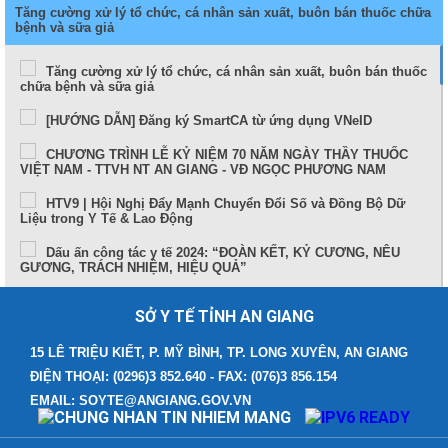
Tăng cường xử lý tổ chức, cá nhân sản xuất, buôn bán thuốc chữa
bệnh và sữa giả
Tăng cường xử lý tổ chức, cá nhân sản xuất, buôn bán thuốc
chữa bệnh và sữa giả
[HƯỚNG DẪN] Đăng ký SmartCA từ ứng dụng VNeID
CHƯƠNG TRÌNH LỄ KỶ NIỆM 70 NĂM NGÀY THẦY THUỐC
VIỆT NAM - TTVH NT AN GIANG - VĐ NGỌC PHƯƠNG NAM
HTV9 | Hội Nghị Đẩy Mạnh Chuyển Đổi Số và Đồng Bộ Dữ
Liệu trong Y Tế & Lao Động
Dấu ấn công tác y tế 2024: “ĐOÀN KẾT, KỶ CƯƠNG, NÊU
GƯƠNG, TRÁCH NHIỆM, HIỆU QUẢ”
Sức khỏe và cuộc sống (24-10-2024)
SỞ Y TẾ TỈNH AN GIANG
Tọa đàm Bệnh lý đột quỵ thực trạng tại An Giang và những
tiến bộ trong tiếp cận, điều trị hiện nay
15 LÊ TRIỆU KIẾT, P. MỸ BÌNH, TP. LONG XUYÊN, AN GIANG
ĐIỆN THOẠI: (0296)3 852.640 - FAX: (076)3 856.154
TUẦN LỄ THẾ GIỚI NUÔI CON BẰNG SỮA MẸ (1 – 7/8/2024)
EMAIL: SOYTE@ANGIANG.GOV.VN
Thông điệp phòng, chống bệnh bạch hầu