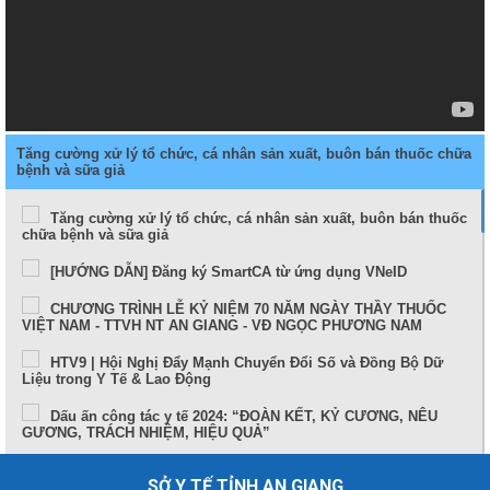
Tăng cường xử lý tổ chức, cá nhân sản xuất, buôn bán thuốc chữa
bệnh và sữa giả
Tăng cường xử lý tổ chức, cá nhân sản xuất, buôn bán thuốc
chữa bệnh và sữa giả
[HƯỚNG DẪN] Đăng ký SmartCA từ ứng dụng VNeID
CHƯƠNG TRÌNH LỄ KỶ NIỆM 70 NĂM NGÀY THẦY THUỐC
VIỆT NAM - TTVH NT AN GIANG - VĐ NGỌC PHƯƠNG NAM
HTV9 | Hội Nghị Đẩy Mạnh Chuyển Đổi Số và Đồng Bộ Dữ
Liệu trong Y Tế & Lao Động
Dấu ấn công tác y tế 2024: “ĐOÀN KẾT, KỶ CƯƠNG, NÊU
GƯƠNG, TRÁCH NHIỆM, HIỆU QUẢ”
Sức khỏe và cuộc sống (24-10-2024)
SỞ Y TẾ TỈNH AN GIANG