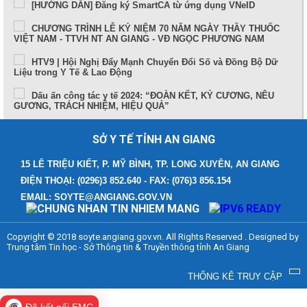
[HƯỚNG DẪN] Đăng ký SmartCA từ ứng dụng VNeID
CHƯƠNG TRÌNH LỄ KỶ NIỆM 70 NĂM NGÀY THẦY THUỐC
VIỆT NAM - TTVH NT AN GIANG - VĐ NGỌC PHƯƠNG NAM
HTV9 | Hội Nghị Đẩy Mạnh Chuyển Đổi Số và Đồng Bộ Dữ
Liệu trong Y Tế & Lao Động
Dấu ấn công tác y tế 2024: “ĐOÀN KẾT, KỶ CƯƠNG, NÊU
GƯƠNG, TRÁCH NHIỆM, HIỆU QUẢ”
Sức khỏe và cuộc sống (24-10-2024)
SỞ Y TẾ TỈNH AN GIANG
Tọa đàm Bệnh lý đột quỵ thực trạng tại An Giang và những
tiến bộ trong tiếp cận, điều trị hiện nay
15 LÊ TRIỆU KIẾT, P. MỸ BÌNH, TP. LONG XUYÊN, AN GIANG
ĐIỆN THOẠI: (0296)3 852.640 - FAX: (076)3 856.154
TUẦN LỄ THẾ GIỚI NUÔI CON BẰNG SỮA MẸ (1 – 7/8/2024)
EMAIL: SOYTE@ANGIANG.GOV.VN
Thông điệp phòng, chống bệnh bạch hầu
Những điểm mới trong Luật Khám bệnh, chữa bệnh (sửa đổi)
Copyright © 2018 soyte.angiang.gov.vn. All Rights Reserved . Designed by
năm 2023
Trung tâm Tin học - Sở Thông tin & Truyền thông tỉnh An Giang
Bệnh viện Đa khoa Y học cổ truyền - Phục hồi chức năng
tỉnh An Giang
THỐNG KÊ TRUY CẬP
Cách xử trí người bị say nắng, say nóng