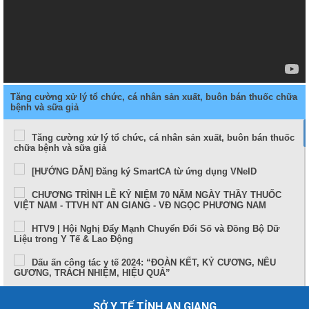
Tăng cường xử lý tổ chức, cá nhân sản xuất, buôn bán thuốc chữa
bệnh và sữa giả
Tăng cường xử lý tổ chức, cá nhân sản xuất, buôn bán thuốc
chữa bệnh và sữa giả
[HƯỚNG DẪN] Đăng ký SmartCA từ ứng dụng VNeID
CHƯƠNG TRÌNH LỄ KỶ NIỆM 70 NĂM NGÀY THẦY THUỐC
VIỆT NAM - TTVH NT AN GIANG - VĐ NGỌC PHƯƠNG NAM
HTV9 | Hội Nghị Đẩy Mạnh Chuyển Đổi Số và Đồng Bộ Dữ
Liệu trong Y Tế & Lao Động
Dấu ấn công tác y tế 2024: “ĐOÀN KẾT, KỶ CƯƠNG, NÊU
GƯƠNG, TRÁCH NHIỆM, HIỆU QUẢ”
Sức khỏe và cuộc sống (24-10-2024)
SỞ Y TẾ TỈNH AN GIANG