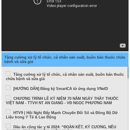
Tăng cường xử lý tổ chức, cá nhân sản xuất, buôn bán thuốc chữa
bệnh và sữa giả
Tăng cường xử lý tổ chức, cá nhân sản xuất, buôn bán thuốc
chữa bệnh và sữa giả
[HƯỚNG DẪN] Đăng ký SmartCA từ ứng dụng VNeID
CHƯƠNG TRÌNH LỄ KỶ NIỆM 70 NĂM NGÀY THẦY THUỐC
VIỆT NAM - TTVH NT AN GIANG - VĐ NGỌC PHƯƠNG NAM
HTV9 | Hội Nghị Đẩy Mạnh Chuyển Đổi Số và Đồng Bộ Dữ
Liệu trong Y Tế & Lao Động
Dấu ấn công tác y tế 2024: “ĐOÀN KẾT, KỶ CƯƠNG, NÊU