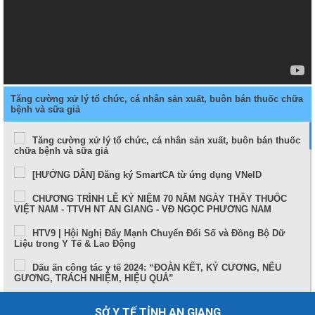
Tăng cường xử lý tổ chức, cá nhân sản xuất, buôn bán thuốc chữa
bệnh và sữa giả
Tăng cường xử lý tổ chức, cá nhân sản xuất, buôn bán thuốc
chữa bệnh và sữa giả
[HƯỚNG DẪN] Đăng ký SmartCA từ ứng dụng VNeID
CHƯƠNG TRÌNH LỄ KỶ NIỆM 70 NĂM NGÀY THẦY THUỐC
VIỆT NAM - TTVH NT AN GIANG - VĐ NGỌC PHƯƠNG NAM
HTV9 | Hội Nghị Đẩy Mạnh Chuyển Đổi Số và Đồng Bộ Dữ
Liệu trong Y Tế & Lao Động
Dấu ấn công tác y tế 2024: “ĐOÀN KẾT, KỶ CƯƠNG, NÊU
GƯƠNG, TRÁCH NHIỆM, HIỆU QUẢ”
Sức khỏe và cuộc sống (24-10-2024)
SỞ Y TẾ TỈNH AN GIANG