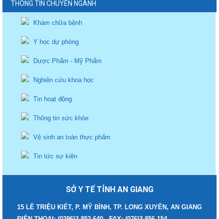
THÔNG TIN CHUYÊN NGÀNH
Khám chữa bệnh
Y học dự phòng
Dược Phẩm - Mỹ Phẩm
Nghiên cứu khoa học
Tin hoạt động
Thông tin sức khỏe
Vệ sinh an toàn thực phẩm
Tin tức sự kiện
SỞ Y TẾ TỈNH AN GIANG
15 LÊ TRIỆU KIẾT, P. MỸ BÌNH, TP. LONG XUYÊN, AN GIANG
ĐIỆN THOẠI: (0296)3 852.640 - FAX: (076)3 856.154