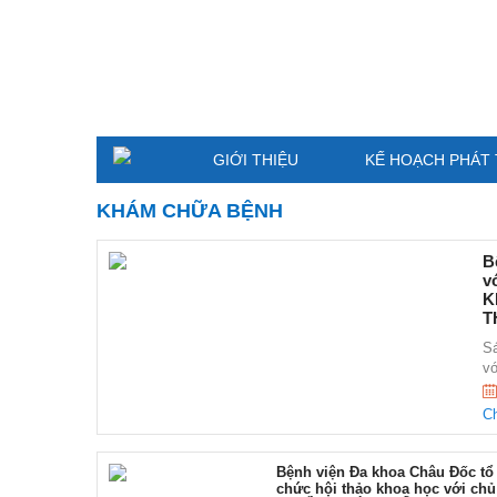
GIỚI THIỆU
KẾ HOẠCH PHÁT 
KHÁM CHỮA BỆNH
B
v
K
T
Sá
vớ
Ch
Bệnh viện Đa khoa Châu Đốc tổ
chức hội thảo khoa học với chủ