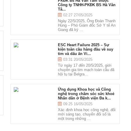
PKĐK Bs Hà Văn Tâm thuộc
Công ty TNHH-PKĐK BS Hà Văn
Tâ...
02:27 27/05/2025
Ngày 22/5/2025, Ông Đoàn Thanh
Hùng – Phó Giám đốc Sở Y tế An
Giang đã ký ...
ESC Heart Failure 2025 – Sự
kiện toàn cầu hàng đầu về suy
tim và dấu ấn Vi...
03:31 20/05/2025
Từ ngày 17 đến 20/5/2025, giới
chuyên gia tim mạch toàn cầu đã
hội tụ tại Belgra...
Ứng dụng Khoa học và Công
nghệ trong chăm sóc sức khoẻ
Nhân dân ở Bệnh viện Đa k...
09:25 16/05/2025
Xác định khoa học công nghệ, đổi
mới sáng tạo, chuyển đổi số là
một trong những ...