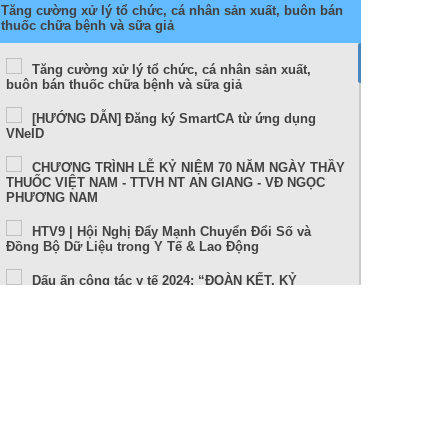
Tăng cường xử lý tổ chức, cá nhân sản xuất, buôn bán
thuốc chữa bệnh và sữa giả
Tăng cường xử lý tổ chức, cá nhân sản xuất,
buôn bán thuốc chữa bệnh và sữa giả
[HƯỚNG DẪN] Đăng ký SmartCA từ ứng dụng
VNeID
CHƯƠNG TRÌNH LỄ KỶ NIỆM 70 NĂM NGÀY THẦY
THUỐC VIỆT NAM - TTVH NT AN GIANG - VĐ NGỌC
PHƯƠNG NAM
HTV9 | Hội Nghị Đẩy Mạnh Chuyển Đổi Số và
Đồng Bộ Dữ Liệu trong Y Tế & Lao Động
Dấu ấn công tác y tế 2024: “ĐOÀN KẾT, KỶ
CƯƠNG, NÊU GƯƠNG, TRÁCH NHIỆM, HIỆU QUẢ”
Sức khỏe và cuộc sống (24-10-2024)
Tọa đàm Bệnh lý đột quỵ thực trạng tại An Giang
và những tiến bộ trong tiếp cận, điều trị hiện nay
TUẦN LỄ THẾ GIỚI NUÔI CON BẰNG SỮA MẸ (1 –
7/8/2024)