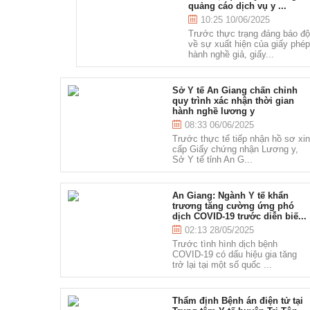
quảng cáo dịch vụ y ...
10:25 10/06/2025
Trước thực trạng đáng báo đ
về sự xuất hiện của giấy phé
hành nghề giả, giấy...
Sở Y tế An Giang chấn chỉnh
quy trình xác nhận thời gian
hành nghề lương y
08:33 06/06/2025
Trước thực tế tiếp nhận hồ sơ xi
cấp Giấy chứng nhận Lương y,
Sở Y tế tỉnh An G...
An Giang: Ngành Y tế khẩn
trương tăng cường ứng phó
dịch COVID-19 trước diễn biế...
02:13 28/05/2025
Trước tình hình dịch bệnh
COVID-19 có dấu hiệu gia tăng
trở lại tại một số quốc ...
Thẩm định Bệnh án điện tử tại