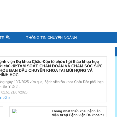
TRIỂN
THÔNG TIN CHUYÊN NGÀNH
ệnh viện Đa khoa Châu Đốc tổ chức hội thảo khoa học
ới chủ đề:TẦM SOÁT, CHẨN ĐOÁN VÀ CHĂM SÓC SỨC
HỎE BAN ĐẦU CHUYÊN KHOA TAI MŨI HỌNG VÀ
HÍNH HỌC
ng ngày 19/7/2025 vừa qua, Bệnh viện Đa khoa Châu Đốc phối hợp
i Sở Y tế tỉn...
01:51 21/07/2025
i tiết »
Thống nhất triển khai bệnh án
điện tử tại Bệnh viện Đa khoa tư