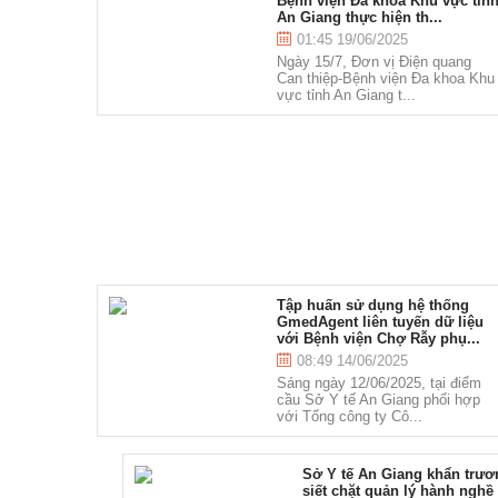
Bệnh viện Đa khoa Khu vực tỉn
An Giang thực hiện th...
01:45 19/06/2025
Ngày 15/7, Đơn vị Điện quang
Can thiệp-Bệnh viện Đa khoa Khu
vực tỉnh An Giang t...
Tập huấn sử dụng hệ thống
GmedAgent liên tuyến dữ liệu
với Bệnh viện Chợ Rẫy phụ...
08:49 14/06/2025
Sáng ngày 12/06/2025, tại điểm
cầu Sở Y tế An Giang phối hợp
với Tổng công ty Cô...
Sở Y tế An Giang khẩn trươ
siết chặt quản lý hành nghề