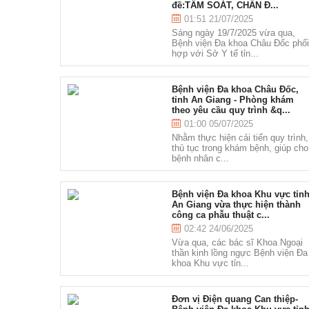
đề:TẦM SOÁT, CHẨN Đ...
01:51 21/07/2025
Sáng ngày 19/7/2025 vừa qua,
Bệnh viện Đa khoa Châu Đốc phố
hợp với Sở Y tế tỉn...
Bệnh viện Đa khoa Châu Đốc,
tỉnh An Giang - Phòng khám
theo yêu cầu quy trình &q...
01:00 05/07/2025
Nhằm thực hiện cải tiến quy trình,
thủ tục trong khám bệnh, giúp cho
bệnh nhân c...
Bệnh viện Đa khoa Khu vực tỉn
An Giang vừa thực hiện thành
công ca phẫu thuật c...
02:42 24/06/2025
Vừa qua, các bác sĩ Khoa Ngoại
thần kinh lồng ngực Bệnh viện Đa
khoa Khu vực tỉn...
Đơn vị Điện quang Can thiệp-