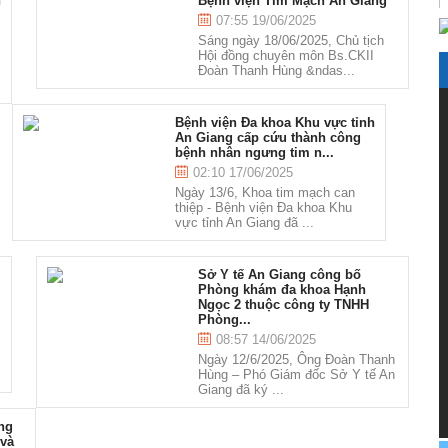
h
Bệnh viện Tim Mạch An Giang
07:55 19/06/2025
Sáng ngày 18/06/2025, Chủ tịch
Hội đồng chuyên môn Bs.CKII
Đoàn Thanh Hùng &ndas...
Bệnh viện Đa khoa Khu vực tỉnh
An Giang cấp cứu thành công
bệnh nhân ngưng tim n...
02:10 17/06/2025
Ngày 13/6, Khoa tim mạch can
thiệp - Bệnh viện Đa khoa Khu
vực tỉnh An Giang đã ...
Sở Y tế An Giang công bố
Phòng khám đa khoa Hạnh
Ngọc 2 thuộc công ty TNHH
Phòng...
08:57 14/06/2025
Ngày 12/6/2025, Ông Đoàn Thanh
Hùng – Phó Giám đốc Sở Y tế An
Giang đã ký ...
ng
 và