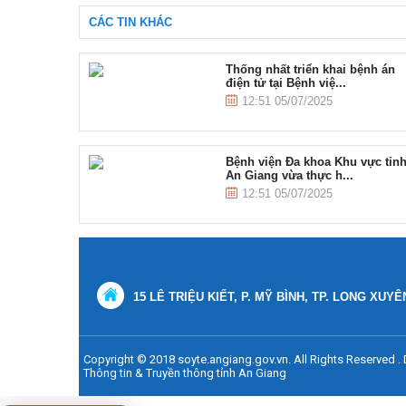
CÁC TIN KHÁC
Thống nhất triển khai bệnh án
điện tử tại Bệnh việ...
12:51 05/07/2025
Bệnh viện Đa khoa Khu vực tỉn
An Giang vừa thực h...
12:51 05/07/2025
15 LÊ TRIỆU KIẾT, P. MỸ BÌNH, TP. LONG XUYÊ
Copyright © 2018 soyte.angiang.gov.vn. All Rights Reserved 
Thông tin & Truyền thông tỉnh An Giang