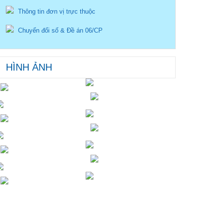
Thông tin đơn vị trực thuộc
Chuyển đổi số & Đề án 06/CP
HÌNH ẢNH