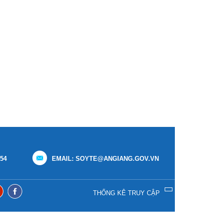
154
EMAIL: SOYTE@ANGIANG.GOV.VN
THỐNG KÊ TRUY CẬP