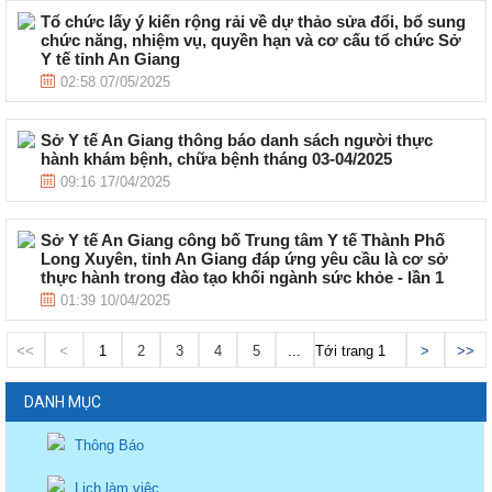
Tổ chức lấy ý kiến rộng rải về dự thảo sửa đổi, bổ sung
chức năng, nhiệm vụ, quyền hạn và cơ cấu tổ chức Sở
Y tế tỉnh An Giang
02:58 07/05/2025
Sở Y tế An Giang thông báo danh sách người thực
hành khám bệnh, chữa bệnh tháng 03-04/2025
09:16 17/04/2025
Sở Y tế An Giang công bố Trung tâm Y tế Thành Phố
Long Xuyên, tỉnh An Giang đáp ứng yêu cầu là cơ sở
thực hành trong đào tạo khối ngành sức khỏe - lần 1
01:39 10/04/2025
<<
<
1
2
3
4
5
...
Tới trang
>
>>
DANH MỤC
Thông Báo
Lịch làm việc