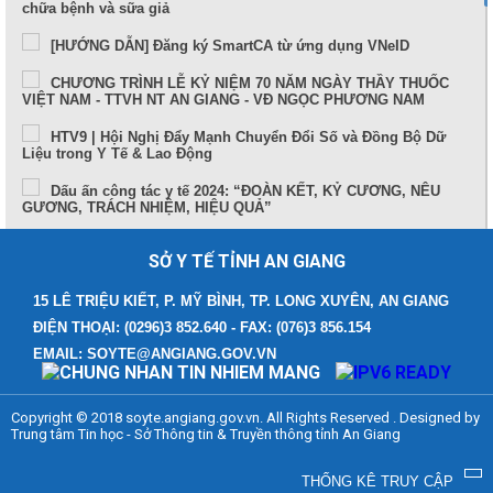
chữa bệnh và sữa giả
[HƯỚNG DẪN] Đăng ký SmartCA từ ứng dụng VNeID
CHƯƠNG TRÌNH LỄ KỶ NIỆM 70 NĂM NGÀY THẦY THUỐC
VIỆT NAM - TTVH NT AN GIANG - VĐ NGỌC PHƯƠNG NAM
HTV9 | Hội Nghị Đẩy Mạnh Chuyển Đổi Số và Đồng Bộ Dữ
Liệu trong Y Tế & Lao Động
Dấu ấn công tác y tế 2024: “ĐOÀN KẾT, KỶ CƯƠNG, NÊU
GƯƠNG, TRÁCH NHIỆM, HIỆU QUẢ”
Sức khỏe và cuộc sống (24-10-2024)
SỞ Y TẾ TỈNH AN GIANG
Tọa đàm Bệnh lý đột quỵ thực trạng tại An Giang và những
tiến bộ trong tiếp cận, điều trị hiện nay
15 LÊ TRIỆU KIẾT, P. MỸ BÌNH, TP. LONG XUYÊN, AN GIANG
ĐIỆN THOẠI: (0296)3 852.640 - FAX: (076)3 856.154
TUẦN LỄ THẾ GIỚI NUÔI CON BẰNG SỮA MẸ (1 – 7/8/2024)
EMAIL: SOYTE@ANGIANG.GOV.VN
Thông điệp phòng, chống bệnh bạch hầu
Những điểm mới trong Luật Khám bệnh, chữa bệnh (sửa đổi)
Copyright © 2018 soyte.angiang.gov.vn. All Rights Reserved . Designed by
năm 2023
Trung tâm Tin học - Sở Thông tin & Truyền thông tỉnh An Giang
Bệnh viện Đa khoa Y học cổ truyền - Phục hồi chức năng
tỉnh An Giang
THỐNG KÊ TRUY CẬP