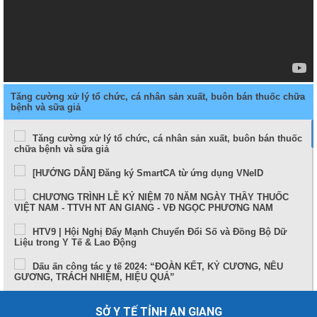
Tăng cường xử lý tổ chức, cá nhân sản xuất, buôn bán thuốc chữa
bệnh và sữa giả
Tăng cường xử lý tổ chức, cá nhân sản xuất, buôn bán thuốc
chữa bệnh và sữa giả
[HƯỚNG DẪN] Đăng ký SmartCA từ ứng dụng VNeID
CHƯƠNG TRÌNH LỄ KỶ NIỆM 70 NĂM NGÀY THẦY THUỐC
VIỆT NAM - TTVH NT AN GIANG - VĐ NGỌC PHƯƠNG NAM
HTV9 | Hội Nghị Đẩy Mạnh Chuyển Đổi Số và Đồng Bộ Dữ
Liệu trong Y Tế & Lao Động
Dấu ấn công tác y tế 2024: “ĐOÀN KẾT, KỶ CƯƠNG, NÊU
GƯƠNG, TRÁCH NHIỆM, HIỆU QUẢ”
Sức khỏe và cuộc sống (24-10-2024)
SỞ Y TẾ TỈNH AN GIANG