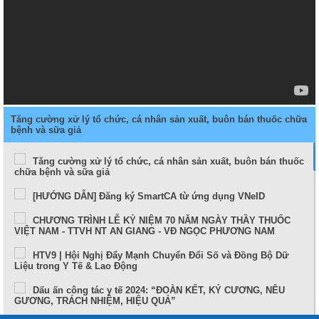
Tăng cường xử lý tổ chức, cá nhân sản xuất, buôn bán thuốc chữa
bệnh và sữa giả
Tăng cường xử lý tổ chức, cá nhân sản xuất, buôn bán thuốc
chữa bệnh và sữa giả
[HƯỚNG DẪN] Đăng ký SmartCA từ ứng dụng VNeID
CHƯƠNG TRÌNH LỄ KỶ NIỆM 70 NĂM NGÀY THẦY THUỐC
VIỆT NAM - TTVH NT AN GIANG - VĐ NGỌC PHƯƠNG NAM
HTV9 | Hội Nghị Đẩy Mạnh Chuyển Đổi Số và Đồng Bộ Dữ
Liệu trong Y Tế & Lao Động
Dấu ấn công tác y tế 2024: “ĐOÀN KẾT, KỶ CƯƠNG, NÊU
GƯƠNG, TRÁCH NHIỆM, HIỆU QUẢ”