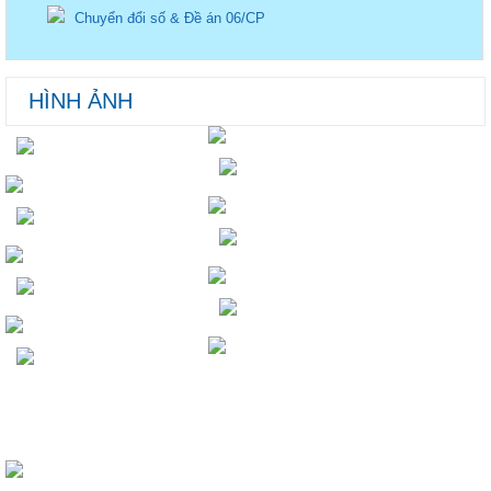
Chuyển đổi số & Đề án 06/CP
HÌNH ẢNH