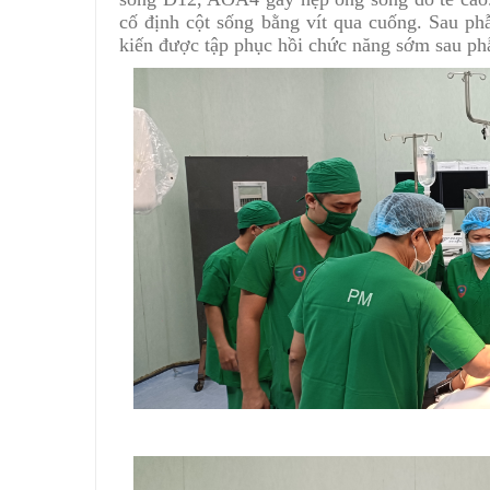
cố định cột sống bằng vít qua cuống. Sau ph
kiến được tập phục hồi chức năng sớm sau phẫ