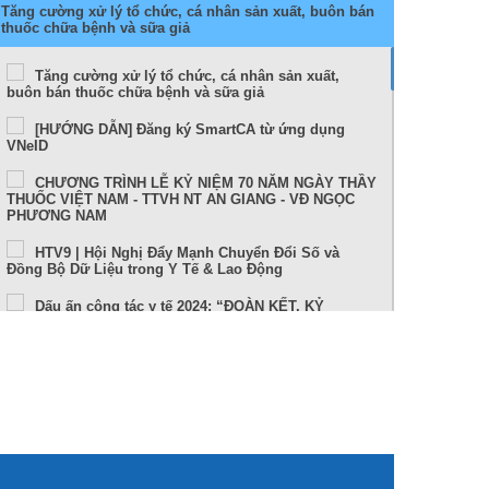
Tăng cường xử lý tổ chức, cá nhân sản xuất, buôn bán
thuốc chữa bệnh và sữa giả
Tăng cường xử lý tổ chức, cá nhân sản xuất,
buôn bán thuốc chữa bệnh và sữa giả
[HƯỚNG DẪN] Đăng ký SmartCA từ ứng dụng
VNeID
CHƯƠNG TRÌNH LỄ KỶ NIỆM 70 NĂM NGÀY THẦY
THUỐC VIỆT NAM - TTVH NT AN GIANG - VĐ NGỌC
PHƯƠNG NAM
HTV9 | Hội Nghị Đẩy Mạnh Chuyển Đổi Số và
Đồng Bộ Dữ Liệu trong Y Tế & Lao Động
Dấu ấn công tác y tế 2024: “ĐOÀN KẾT, KỶ
CƯƠNG, NÊU GƯƠNG, TRÁCH NHIỆM, HIỆU QUẢ”
Sức khỏe và cuộc sống (24-10-2024)
Tọa đàm Bệnh lý đột quỵ thực trạng tại An Giang
và những tiến bộ trong tiếp cận, điều trị hiện nay
TUẦN LỄ THẾ GIỚI NUÔI CON BẰNG SỮA MẸ (1 –
7/8/2024)