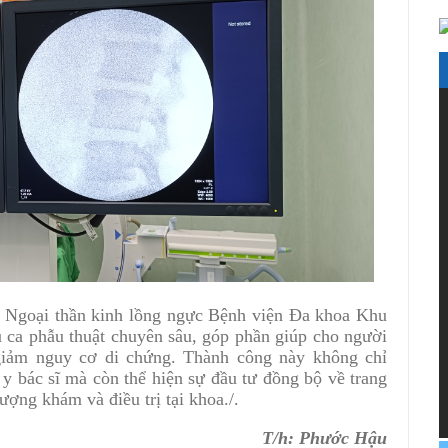
 Ngoại thần kinh lồng ngực Bệnh viện Đa khoa Khu
u ca phẫu thuật chuyên sâu, góp phần giúp cho người
 giảm nguy cơ di chứng. Thành công này không chỉ
y bác sĩ mà còn thể hiện sự đầu tư đồng bộ về trang
lượng khám và điều trị tại khoa./.
T/h: Phước Hậu