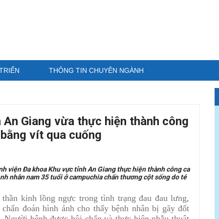
TRIỂN
THÔNG TIN CHUYÊN NGÀNH
h An Giang vừa thực hiện thành công
 bằng vít qua cuống
nh viện Đa khoa Khu vực tỉnh An Giang thực hiện thành công ca
ệnh nhân nam 35 tuổi ở campuchia chấn thương cột sống do té
hần kinh lồng ngực trong tình trạng đau đau lưng,
chẩn đoán hình ảnh cho thấy bệnh nhân bị gãy đốt
 Người bệnh được hội chẩn và thực hiện phẫu thuật