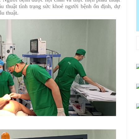
ẫu thuật tình trạng sức khoẻ người bệnh ổn định, dự
u thuật.