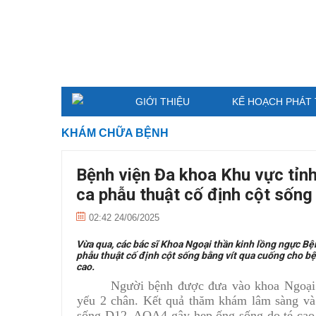
GIỚI THIỆU
KẾ HOẠCH PHÁT 
KHÁM CHỮA BỆNH
Bệnh viện Đa khoa Khu vực tỉn
ca phẫu thuật cố định cột sống
02:42 24/06/2025
Vừa qua, các bác sĩ Khoa Ngoại thần kinh lồng ngực Bệ
phẫu thuật cố định cột sống bằng vít qua cuống cho b
cao.
Người bệnh được đưa vào khoa Ngoại t
yếu 2 chân. Kết quả thăm khám lâm sàng và 
sống D12, AOA4 gây hẹp ống sống do té cao.