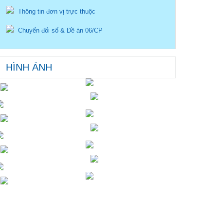
Thông tin đơn vị trực thuộc
Chuyển đổi số & Đề án 06/CP
HÌNH ẢNH