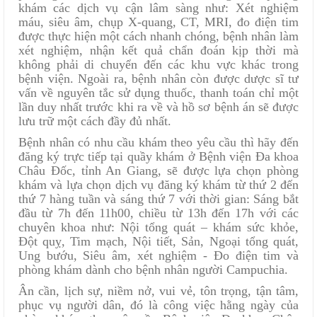
khám các dịch vụ cận lâm sàng như: Xét nghiệm
máu, siêu âm, chụp X-quang, CT, MRI, đo điện tim
được thực hiện một cách nhanh chóng, bệnh nhân làm
xét nghiệm, nhận kết quả chẩn đoán kịp thời mà
không phải di chuyển đến các khu vực khác trong
bệnh viện. Ngoài ra, bệnh nhân còn được dược sĩ tư
vấn về nguyên tắc sử dụng thuốc, thanh toán chỉ một
lần duy nhất trước khi ra về và hồ sơ bệnh án sẽ được
lưu trữ một cách đầy đủ nhất.
Bệnh nhân có nhu cầu khám theo yêu cầu thì hãy đến
đăng ký trực tiếp tại quầy khám ở Bệnh viện Đa khoa
Châu Đốc, tỉnh An Giang, sẽ được lựa chọn phòng
khám và lựa chọn dịch vụ đăng ký khám từ thứ 2 đến
thứ 7 hàng tuần và sáng thứ 7 với thời gian: Sáng bắt
đầu từ 7h đến 11h00, chiều từ 13h đến 17h với các
chuyên khoa như: Nội tổng quát – khám sức khỏe,
Đột quỵ, Tim mạch, Nội tiết, Sản, Ngoại tổng quát,
Ung bướu, Siêu âm, xét nghiệm - Đo điện tim và
phòng khám dành cho bệnh nhân người Campuchia.
Ân cần, lịch sự, niềm nở, vui vẻ, tôn trọng, tận tâm,
phục vụ người dân, đó là công việc hằng ngày của