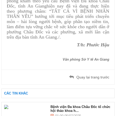
phòng khám theo yêu cầu Bệnh viện Đa khoa Châu
Đốc, tỉnh An Gianghiện nay đã và đang thực hiện
theo phương châm: “TẤT CẢ VÌ BỆNH NHÂN
THÂN YÊU” hướng tới mục tiêu phát triển chuyên
môn – hài lòng người bệnh, góp phần tạo niềm tin,
làm điểm tựa vững chắc về sức khỏe cho người dân ở
phường Châu Đốc và các phường, xã mới lân cận
trên địa bàn tỉnh An Giang./.
T/h: Phước Hậu
Văn phòng Sở Y tế An Giang
Quay lại trang trước
CÁC TIN KHÁC
Bệnh viện Đa khoa Châu Đốc tổ chức
hội thảo khoa h...
01:00 05/07/2025