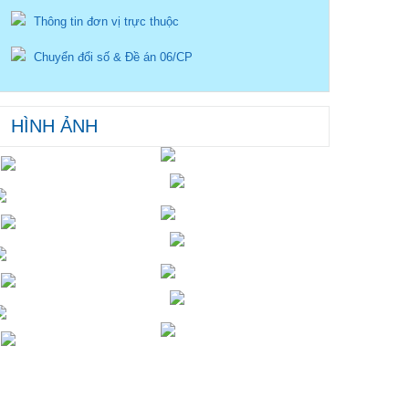
Thông tin đơn vị trực thuộc
Chuyển đổi số & Đề án 06/CP
HÌNH ẢNH