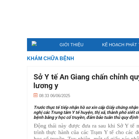
GIỚI THIỆU
KẾ HOẠCH PHÁT 
KHÁM CHỮA BỆNH
Sở Y tế An Giang chấn chỉnh qu
lương y
08:33 06/06/2025
Trước thực tế tiếp nhận hồ sơ xin cấp Giấy chứng nhận
nghị các Trung tâm Y tế huyện, thị xã, thành phố siết 
bệnh bằng y học cổ truyền, đảm bảo tuân thủ quy định
Động thái này được đưa ra sau khi Sở Y tế 
trình thực hành của các Trạm Y tế cho các 
học cổ truyền. Tuy nhiên, một số giấy xác n