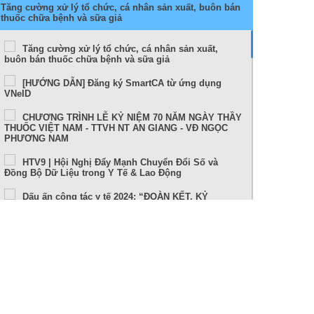
Tăng cường xử lý tổ chức, cá nhân sản xuất, buôn bán
thuốc chữa bệnh và sữa giả
Tăng cường xử lý tổ chức, cá nhân sản xuất,
buôn bán thuốc chữa bệnh và sữa giả
[HƯỚNG DẪN] Đăng ký SmartCA từ ứng dụng
VNeID
CHƯƠNG TRÌNH LỄ KỶ NIỆM 70 NĂM NGÀY THẦY
THUỐC VIỆT NAM - TTVH NT AN GIANG - VĐ NGỌC
PHƯƠNG NAM
HTV9 | Hội Nghị Đẩy Mạnh Chuyển Đổi Số và
Đồng Bộ Dữ Liệu trong Y Tế & Lao Động
Dấu ấn công tác y tế 2024: “ĐOÀN KẾT, KỶ
CƯƠNG, NÊU GƯƠNG, TRÁCH NHIỆM, HIỆU QUẢ”
Sức khỏe và cuộc sống (24-10-2024)
Tọa đàm Bệnh lý đột quỵ thực trạng tại An Giang
và những tiến bộ trong tiếp cận, điều trị hiện nay
TUẦN LỄ THẾ GIỚI NUÔI CON BẰNG SỮA MẸ (1 –
7/8/2024)