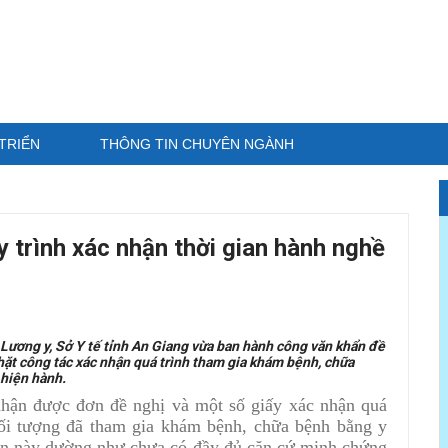
TRIỂN
THÔNG TIN CHUYÊN NGÀNH
y trình xác nhận thời gian hành nghề
 Lương y, Sở Y tế tỉnh An Giang vừa ban hành công văn khẩn đề
chặt công tác xác nhận quá trình tham gia khám bệnh, chữa
 hiện hành.
nhận được đơn đề nghị và một số giấy xác nhận quá
đối tượng đã tham gia khám bệnh, chữa bệnh bằng y
hận này dường như chưa có đầy đủ căn cứ minh chứng