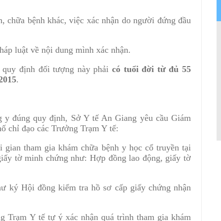
h, chữa bệnh khác, việc xác nhận do người đứng đầu
háp luật về nội dung mình xác nhận.
g quy định đối tượng này phải
có tuổi đời từ đủ 55
 2015
.
 y đúng quy định, Sở Y tế An Giang yêu cầu Giám
hố chỉ đạo các Trưởng Trạm Y tế:
i gian tham gia khám chữa bệnh y học cổ truyền tại
 giấy tờ minh chứng như: Hợp đồng lao động, giấy tờ
ư ký Hội đồng kiểm tra hồ sơ cấp giấy chứng nhận
g Trạm Y tế tự ý xác nhận quá trình tham gia khám