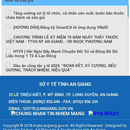
bệnh và sữa giả
Tăng cường xử lý tổ chức, cá nhân sản xuất, buôn bán thuốc
chữa bệnh và sữa giả
[HƯỚNG DẪN] Đăng ký SmartCA từ ứng dụng VNeID
CHƯƠNG TRÌNH LỄ KỶ NIỆM 70 NĂM NGÀY THẦY THUỐC
VIỆT NAM - TTVH NT AN GIANG - VĐ NGỌC PHƯƠNG NAM
HTV9 | Hội Nghị Đẩy Mạnh Chuyển Đổi Số và Đồng Bộ Dữ
Liệu trong Y Tế & Lao Động
Dấu ấn công tác y tế 2024: “ĐOÀN KẾT, KỶ CƯƠNG, NÊU
GƯƠNG, TRÁCH NHIỆM, HIỆU QUẢ”
Sức khỏe và cuộc sống (24-10-2024)
SỞ Y TẾ TỈNH AN GIANG
Tọa đàm Bệnh lý đột quỵ thực trạng tại An Giang và những
tiến bộ trong tiếp cận, điều trị hiện nay
15 LÊ TRIỆU KIẾT, P. MỸ BÌNH, TP. LONG XUYÊN, AN GIANG
ĐIỆN THOẠI: (0296)3 852.640 - FAX: (076)3 856.154
TUẦN LỄ THẾ GIỚI NUÔI CON BẰNG SỮA MẸ (1 – 7/8/2024)
EMAIL: SOYTE@ANGIANG.GOV.VN
Thông điệp phòng, chống bệnh bạch hầu
Những điểm mới trong Luật Khám bệnh, chữa bệnh (sửa đổi)
Copyright © 2018 soyte.angiang.gov.vn. All Rights Reserved . Designed by
năm 2023
Trung tâm Tin học - Sở Thông tin & Truyền thông tỉnh An Giang