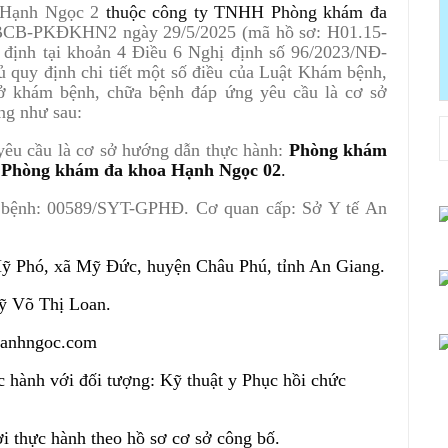
a Hạnh Ngọc 2
thuộc công ty TNHH Phòng khám đa
/BCB-PKĐKHN2 ngày 29/5/2025 (mã hồ sơ: H01.15-
 định tại khoản 4 Điều 6 Nghị định số 96/2023/NĐ-
 quy định chi tiết một số điều của Luật Khám bệnh,
ở khám bệnh, chữa bệnh đáp ứng yêu cầu là cơ sở
ng như sau:
yêu cầu là cơ sở hướng dẫn thực hành:
Phòng khám
 Phòng khám đa khoa Hạnh Ngọc 02
.
a bệnh: 00589/SYT-GPHĐ. Cơ quan cấp: Sở Y tế An
 Mỹ Phó, xã Mỹ Đức, huyện Châu Phú, tỉnh An Giang.
sỹ Võ Thị Loan.
@hanhngoc.com
 hành với đối tượng: Kỹ thuật y Phục hồi chức
i thực hành theo hồ sơ cơ sở công bố.