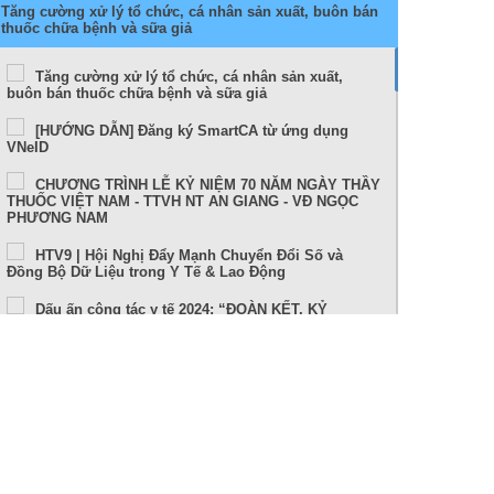
Tăng cường xử lý tổ chức, cá nhân sản xuất, buôn bán
thuốc chữa bệnh và sữa giả
Tăng cường xử lý tổ chức, cá nhân sản xuất,
buôn bán thuốc chữa bệnh và sữa giả
[HƯỚNG DẪN] Đăng ký SmartCA từ ứng dụng
VNeID
CHƯƠNG TRÌNH LỄ KỶ NIỆM 70 NĂM NGÀY THẦY
THUỐC VIỆT NAM - TTVH NT AN GIANG - VĐ NGỌC
PHƯƠNG NAM
HTV9 | Hội Nghị Đẩy Mạnh Chuyển Đổi Số và
Đồng Bộ Dữ Liệu trong Y Tế & Lao Động
Dấu ấn công tác y tế 2024: “ĐOÀN KẾT, KỶ
CƯƠNG, NÊU GƯƠNG, TRÁCH NHIỆM, HIỆU QUẢ”
Sức khỏe và cuộc sống (24-10-2024)
Tọa đàm Bệnh lý đột quỵ thực trạng tại An Giang
và những tiến bộ trong tiếp cận, điều trị hiện nay
TUẦN LỄ THẾ GIỚI NUÔI CON BẰNG SỮA MẸ (1 –
7/8/2024)