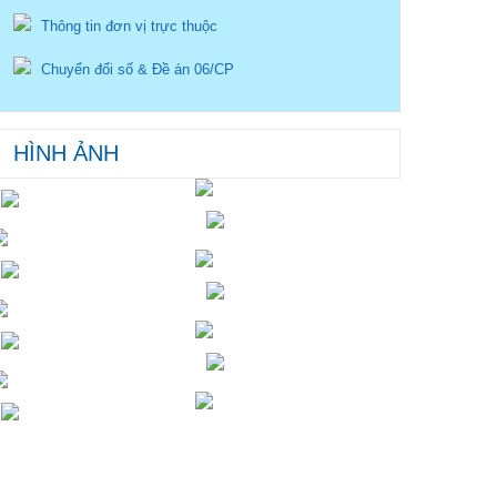
Thông tin đơn vị trực thuộc
Chuyển đổi số & Đề án 06/CP
HÌNH ẢNH