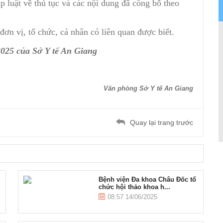
p luật về thủ tục và các nội dung đã công bố theo
ơn vị, tổ chức, cá nhân có liên quan được biết.
025 của Sở Y tế An Giang
Văn phòng Sở Y tế An Giang
Quay lại trang trước
Bệnh viện Đa khoa Châu Đốc tổ
chức hội thảo khoa h...
08:57 14/06/2025