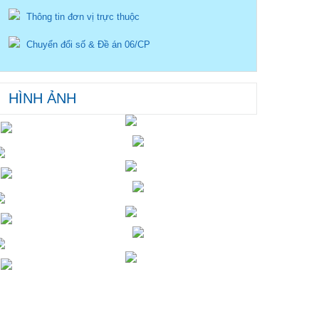
Thông tin đơn vị trực thuộc
Chuyển đổi số & Đề án 06/CP
HÌNH ẢNH