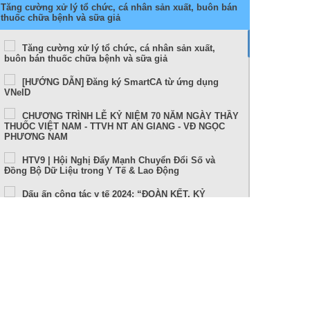
Tăng cường xử lý tổ chức, cá nhân sản xuất, buôn bán
thuốc chữa bệnh và sữa giả
Tăng cường xử lý tổ chức, cá nhân sản xuất,
buôn bán thuốc chữa bệnh và sữa giả
[HƯỚNG DẪN] Đăng ký SmartCA từ ứng dụng
VNeID
CHƯƠNG TRÌNH LỄ KỶ NIỆM 70 NĂM NGÀY THẦY
THUỐC VIỆT NAM - TTVH NT AN GIANG - VĐ NGỌC
PHƯƠNG NAM
HTV9 | Hội Nghị Đẩy Mạnh Chuyển Đổi Số và
Đồng Bộ Dữ Liệu trong Y Tế & Lao Động
Dấu ấn công tác y tế 2024: “ĐOÀN KẾT, KỶ
CƯƠNG, NÊU GƯƠNG, TRÁCH NHIỆM, HIỆU QUẢ”
Sức khỏe và cuộc sống (24-10-2024)
Tọa đàm Bệnh lý đột quỵ thực trạng tại An Giang
và những tiến bộ trong tiếp cận, điều trị hiện nay
TUẦN LỄ THẾ GIỚI NUÔI CON BẰNG SỮA MẸ (1 –
7/8/2024)