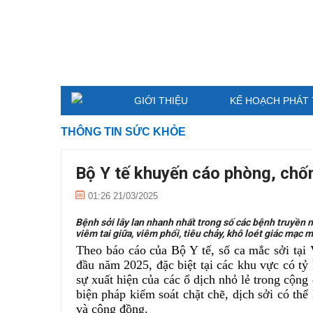
GIỚI THIỆU
KẾ HOẠCH PHÁT 
THÔNG TIN SỨC KHỎE
Bộ Y tế khuyến cáo phòng, chố
01:26 21/03/2025
Bệnh sởi lây lan nhanh nhất trong số các bệnh truyền
viêm tai giữa, viêm phổi, tiêu chảy, khô loét giác mạc 
Theo báo cáo của Bộ Y tế, số ca mắc sởi tại
đầu năm 2025, đặc biệt tại các khu vực có tỷ 
sự xuất hiện của các ổ dịch nhỏ lẻ trong cộng
biện pháp kiểm soát chặt chẽ, dịch sởi có th
và cộng đồng.