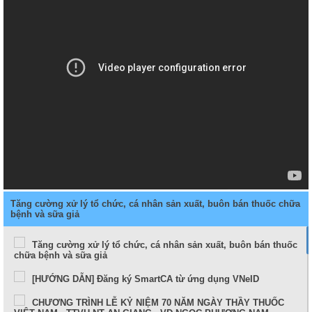
Tăng cường xử lý tổ chức, cá nhân sản xuất, buôn bán thuốc chữa
bệnh và sữa giả
Tăng cường xử lý tổ chức, cá nhân sản xuất, buôn bán thuốc
chữa bệnh và sữa giả
[HƯỚNG DẪN] Đăng ký SmartCA từ ứng dụng VNeID
CHƯƠNG TRÌNH LỄ KỶ NIỆM 70 NĂM NGÀY THẦY THUỐC