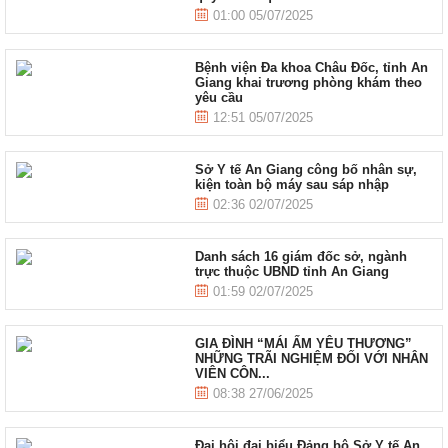
01:00 05/07/2025
Bệnh viện Đa khoa Châu Đốc, tỉnh An
Giang khai trương phòng khám theo
yêu cầu
12:51 05/07/2025
Sở Y tế An Giang công bố nhân sự,
kiện toàn bộ máy sau sáp nhập
02:36 02/07/2025
Danh sách 16 giám đốc sở, ngành
trực thuộc UBND tỉnh An Giang
01:59 02/07/2025
GIA ĐÌNH “MÁI ẤM YÊU THƯƠNG”
NHỮNG TRÃI NGHIỆM ĐỐI VỚI NHÂN
VIÊN CÔN...
08:38 27/06/2025
Đại hội đại biểu Đảng bộ Sở Y tế An