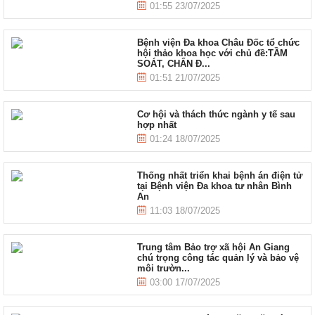
01:55 23/07/2025
Bệnh viện Đa khoa Châu Đốc tổ chức
hội thảo khoa học với chủ đề:TẦM
SOÁT, CHẨN Đ...
01:51 21/07/2025
Cơ hội và thách thức ngành y tế sau
hợp nhất
01:24 18/07/2025
Thống nhất triển khai bệnh án điện tử
tại Bệnh viện Đa khoa tư nhân Bình
An
11:03 18/07/2025
Trung tâm Bảo trợ xã hội An Giang
chú trọng công tác quản lý và bảo vệ
môi trườn...
03:00 17/07/2025