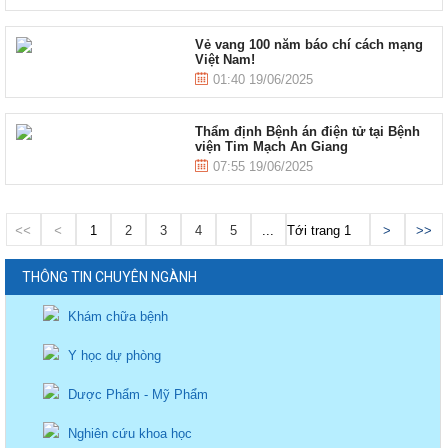
Vẻ vang 100 năm báo chí cách mạng
Việt Nam!
01:40 19/06/2025
Thẩm định Bệnh án điện tử tại Bệnh
viện Tim Mạch An Giang
07:55 19/06/2025
<<
<
1
2
3
4
5
...
Tới trang
>
>>
THÔNG TIN CHUYÊN NGÀNH
Khám chữa bệnh
Y học dự phòng
Dược Phẩm - Mỹ Phẩm
Nghiên cứu khoa học