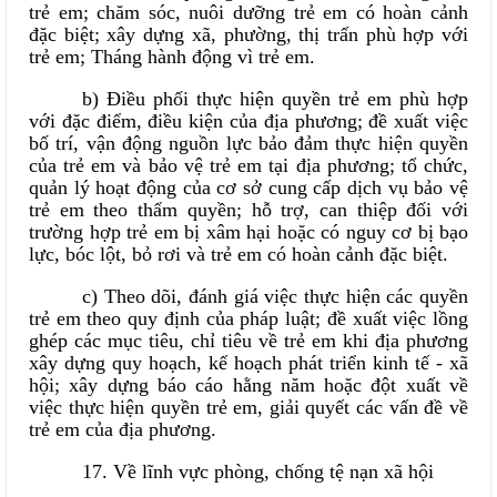
trẻ em; chăm sóc, nuôi dưỡng trẻ em có hoàn cảnh
đặc biệt; xây dựng xã, phường, thị trấn phù hợp với
trẻ em; Tháng hành động vì trẻ em.
b) Điều phối thực hiện quyền trẻ em phù hợp
với đặc điểm, điều kiện của địa phương; đề xuất việc
bố trí, vận động nguồn lực bảo đảm thực hiện quyền
của trẻ em và bảo vệ trẻ em tại địa phương; tổ chức,
quản lý hoạt động của cơ sở cung cấp dịch vụ bảo vệ
trẻ em theo thẩm quyền; hỗ trợ, can thiệp đối với
trường hợp trẻ em bị xâm hại hoặc có nguy cơ bị bạo
lực, bóc lột, bỏ rơi và trẻ em có hoàn cảnh đặc biệt.
c) Theo dõi, đánh giá việc thực hiện các quyền
trẻ em theo quy định của pháp luật; đề xuất việc lồng
ghép các mục tiêu, chỉ tiêu về trẻ em khi địa phương
xây dựng quy hoạch, kế hoạch phát triển kinh tế - xã
hội; xây dựng báo cáo hằng năm hoặc đột xuất về
việc thực hiện quyền trẻ em, giải quyết các vấn đề về
trẻ em của địa phương.
17. Về lĩnh vực phòng, chống tệ nạn xã hội