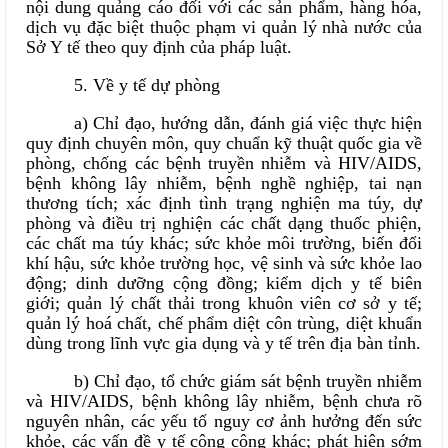
nội dung quảng cáo đối với các sản phẩm, hàng hóa,
dịch vụ đặc biệt thuộc phạm vi quản lý nhà nước của
Sở Y tế theo quy định của pháp luật.
5. Về y tế dự phòng
a) Chỉ đạo, hướng dẫn, đánh giá việc thực hiện
quy định chuyên môn, quy chuẩn kỹ thuật quốc gia về
phòng, chống các bệnh truyền nhiễm và HIV/AIDS,
bệnh không lây nhiễm, bệnh nghề nghiệp, tai nạn
thương tích; xác định tình trạng nghiện ma túy, dự
phòng và điều trị nghiện các chất dạng thuốc phiện,
các chất ma túy khác; sức khỏe môi trường, biến đổi
khí hậu, sức khỏe trường học, vệ sinh và sức khỏe lao
động; dinh dưỡng cộng đồng; kiểm dịch y tế biên
giới; quản lý chất thải trong khuôn viên cơ sở y tế;
quản lý hoá chất, chế phẩm diệt côn trùng, diệt khuẩn
dùng trong lĩnh vực gia dụng và y tế trên địa bàn tỉnh.
b) Chỉ đạo, tổ chức giám sát bệnh truyền nhiễm
và HIV/AIDS, bệnh không lây nhiễm, bệnh chưa rõ
nguyên nhân, các yếu tố nguy cơ ảnh hưởng đến sức
khỏe, các vấn đề y tế công cộng khác; phát hiện sớm