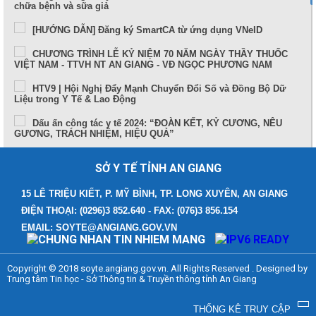
chữa bệnh và sữa giả
[HƯỚNG DẪN] Đăng ký SmartCA từ ứng dụng VNeID
CHƯƠNG TRÌNH LỄ KỶ NIỆM 70 NĂM NGÀY THẦY THUỐC
VIỆT NAM - TTVH NT AN GIANG - VĐ NGỌC PHƯƠNG NAM
HTV9 | Hội Nghị Đẩy Mạnh Chuyển Đổi Số và Đồng Bộ Dữ
Liệu trong Y Tế & Lao Động
Dấu ấn công tác y tế 2024: “ĐOÀN KẾT, KỶ CƯƠNG, NÊU
GƯƠNG, TRÁCH NHIỆM, HIỆU QUẢ”
Sức khỏe và cuộc sống (24-10-2024)
SỞ Y TẾ TỈNH AN GIANG
Tọa đàm Bệnh lý đột quỵ thực trạng tại An Giang và những
tiến bộ trong tiếp cận, điều trị hiện nay
15 LÊ TRIỆU KIẾT, P. MỸ BÌNH, TP. LONG XUYÊN, AN GIANG
ĐIỆN THOẠI: (0296)3 852.640 - FAX: (076)3 856.154
TUẦN LỄ THẾ GIỚI NUÔI CON BẰNG SỮA MẸ (1 – 7/8/2024)
EMAIL: SOYTE@ANGIANG.GOV.VN
Thông điệp phòng, chống bệnh bạch hầu
Những điểm mới trong Luật Khám bệnh, chữa bệnh (sửa đổi)
Copyright © 2018 soyte.angiang.gov.vn. All Rights Reserved . Designed by
năm 2023
Trung tâm Tin học - Sở Thông tin & Truyền thông tỉnh An Giang
Bệnh viện Đa khoa Y học cổ truyền - Phục hồi chức năng
tỉnh An Giang
THỐNG KÊ TRUY CẬP