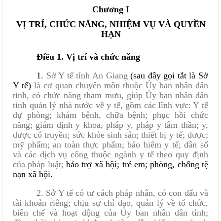
Chương I
VỊ TRÍ, CHỨC NĂNG, NHIỆM VỤ VÀ QUYỀN
HẠN
Điều 1. Vị trí và chức năng
1.
Sở Y tế tỉnh An Giang
(sau đây gọi tắt là Sở
Y tế)
là cơ quan chuyên môn thuộc Ủy ban nhân dân
tỉnh, có chức năng tham mưu, giúp Ủy ban nhân dân
tỉnh quản lý nhà nước về y tế, gồm các lĩnh vực: Y tế
dự phòng; khám bệnh, chữa bệnh; phục hồi chức
năng; giám định y khoa, pháp y, pháp y tâm thần; y,
dược cổ truyền; sức khỏe sinh sản; thiết bị y tế; dược;
mỹ phẩm; an toàn thực phẩm; bảo hiểm y tế; dân số
và các dịch vụ công thuộc ngành y tế theo quy định
của pháp luật;
bảo trợ xã hội; trẻ em; phòng, chống tệ
nạn xã hội.
2.
Sở Y tế có tư cách pháp nhân, có con dấu và
tài khoản riêng; chịu sự chỉ đạo, quản lý về tổ chức,
biên chế và hoạt động của Ủy ban nhân dân tỉnh;