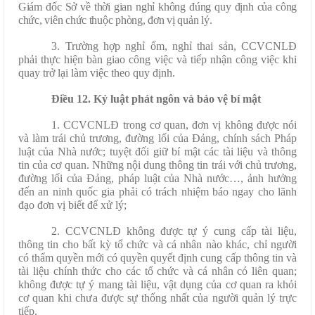
Giám đốc Sở về thời gian nghỉ không đúng quy định của công
chức, viên chức thuộc phòng, đơn vị quản lý.
3. Trường hợp nghỉ ốm, nghỉ thai sản, CCVCNLĐ
phải thực hiện bàn giao công việc và tiếp nhận công việc khi
quay trở lại làm việc theo quy định.
Điều 12. Kỷ luật phát ngôn và bảo vệ bí mật
1. CCVCNLĐ trong cơ quan, đơn vị không được nói
và làm trái chủ trương, đường lối của Đảng, chính sách Pháp
luật của Nhà nước; tuyệt đối giữ bí mật các tài liệu và thông
tin của cơ quan. Những nội dung thông tin trái với chủ trương,
đường lối của Đảng, pháp luật của Nhà nước…, ảnh hưởng
đến an ninh quốc gia phải có trách nhiệm báo ngay cho lãnh
đạo đơn vị biết để xử lý;
2. CCVCNLĐ không được tự ý cung cấp tài liệu,
thông tin cho bất kỳ tổ chức và cá nhân nào khác, chỉ người
có thẩm quyền mới có quyền quyết định cung cấp thông tin và
tài liệu chính thức cho các tổ chức và cá nhân có liên quan;
không được tự ý mang tài liệu, vật dụng của cơ quan ra khỏi
cơ quan khi chưa được sự thống nhất của người quản lý trực
tiếp.