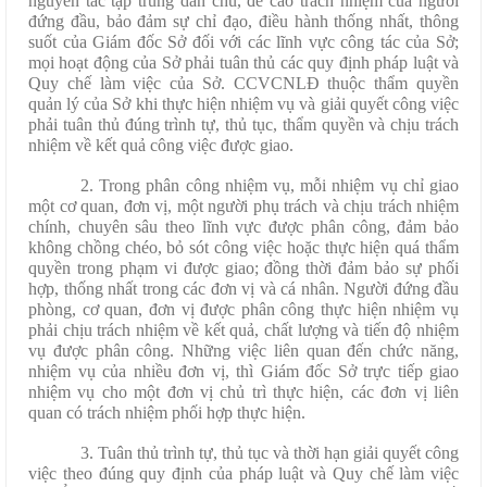
nguyên tắc tập trung dân chủ, đề cao trách nhiệm của người
đứng đầu, bảo đảm sự chỉ đạo, điều hành thống nhất, thông
suốt của Giám đốc Sở đối với các lĩnh vực công tác của Sở;
mọi hoạt động của Sở phải tuân thủ các quy định pháp luật và
Quy chế làm việc của Sở. CCVCNLĐ thuộc thẩm quyền
quản lý của Sở khi thực hiện nhiệm vụ và giải quyết công việc
phải tuân thủ đúng trình tự, thủ tục, thẩm quyền và chịu trách
nhiệm về kết quả công việc được giao.
2. Trong phân công nhiệm vụ, mỗi nhiệm vụ chỉ giao
một cơ quan, đơn vị, một người phụ trách và chịu trách nhiệm
chính, chuyên sâu theo lĩnh vực được phân công, đảm bảo
không chồng chéo, bỏ sót công việc hoặc thực hiện quá thẩm
quyền trong phạm vi được giao; đồng thời đảm bảo sự phối
hợp, thống nhất trong các đơn vị và cá nhân. Người đứng đầu
phòng, cơ quan, đơn vị được phân công thực hiện nhiệm vụ
phải chịu trách nhiệm về kết quả, chất lượng và tiến độ nhiệm
vụ được phân công. Những việc liên quan đến chức năng,
nhiệm vụ của nhiều đơn vị, thì Giám đốc Sở trực tiếp giao
nhiệm vụ cho một đơn vị chủ trì thực hiện, các đơn vị liên
quan có trách nhiệm phối hợp thực hiện.
3. Tuân thủ trình tự, thủ tục và thời hạn giải quyết công
việc theo đúng quy định của pháp luật và Quy chế làm việc