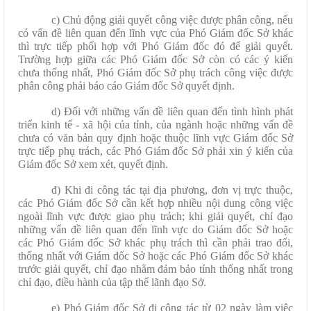
c) Chủ động giải quyết công việc được phân công, nếu
có vấn đề liên quan đến lĩnh vực của Phó Giám đốc Sở khác
thì trực tiếp phối hợp với Phó Giám đốc đó để giải quyết.
Trường hợp giữa các Phó Giám đốc Sở còn có các ý kiến
chưa thống nhất, Phó Giám đốc Sở phụ trách công việc được
phân công phải báo cáo Giám đốc Sở quyết định.
d) Đối với những vấn đề liên quan đến tình hình phát
triển kinh tế - xã hội của tỉnh, của ngành hoặc những vấn đề
chưa có văn bản quy định hoặc thuộc lĩnh vực Giám đốc Sở
trực tiếp phụ trách, các Phó Giám đốc Sở phải xin ý kiến của
Giám đốc Sở xem xét, quyết định.
đ) Khi đi công tác tại địa phương, đơn vị trực thuộc,
các Phó Giám đốc Sở cần kết hợp nhiều nội dung công việc
ngoài lĩnh vực được giao phụ trách; khi giải quyết, chỉ đạo
những vấn đề liên quan đến lĩnh vực do Giám đốc Sở hoặc
các Phó Giám đốc Sở khác phụ trách thì cần phải trao đổi,
thống nhất với Giám đốc Sở hoặc các Phó Giám đốc Sở khác
trước giải quyết, chỉ đạo nhằm đảm bảo tính thống nhất trong
chỉ đạo, điều hành của tập thể lãnh đạo Sở.
e) Phó Giám đốc Sở đi công tác từ 02 ngày làm việc