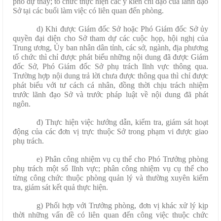
phó dự thay; tổ chức thực hiện các ý kiến chỉ đạo của lãnh đạo
Sở tại các buổi làm việc có liên quan đến phòng.
d) Khi được Giám đốc Sở hoặc Phó Giám đốc Sở ủy
quyền đại diện cho Sở tham dự các cuộc họp, hội nghị của
Trung ương, Ủy ban nhân dân tỉnh, các sở, ngành, địa phương
tổ chức thì chỉ được phát biểu những nội dung đã được Giám
đốc Sở, Phó Giám đốc Sở phụ trách lĩnh vực thông qua.
Trường hợp nội dung trả lời chưa được thông qua thì chỉ được
phát biểu với tư cách cá nhân, đồng thời chịu trách nhiệm
trước lãnh đạo Sở và trước pháp luật về nội dung đã phát
ngôn.
đ) Thực hiện việc hướng dẫn, kiểm tra, giám sát hoạt
động của các đơn vị trực thuộc Sở trong phạm vi được giao
phụ trách.
e) Phân công nhiệm vụ cụ thể cho Phó Trưởng phòng
phụ trách một số lĩnh vực; phân công nhiệm vụ cụ thể cho
từng công chức thuộc phòng quản lý và thường xuyên kiểm
tra, giám sát kết quả thực hiện.
g) Phối hợp với Trưởng phòng, đơn vị khác xử lý kịp
thời những vấn đề có liên quan đến công việc thuộc chức