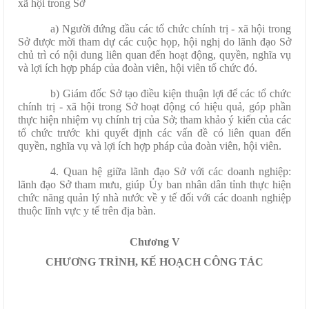
xã hội trong Sở
a) Người đứng đầu các tổ chức chính trị - xã hội trong
Sở được mời tham dự các cuộc họp, hội nghị do lãnh đạo Sở
chủ trì có nội dung liên quan đến hoạt động, quyền, nghĩa vụ
và lợi ích hợp pháp của đoàn viên, hội viên tổ chức đó.
b) Giám đốc Sở tạo điều kiện thuận lợi để các tổ chức
chính trị - xã hội trong Sở hoạt động có hiệu quả, góp phần
thực hiện nhiệm vụ chính trị của Sở; tham khảo ý kiến của các
tổ chức trước khi quyết định các vấn đề có liên quan đến
quyền, nghĩa vụ và lợi ích hợp pháp của đoàn viên, hội viên.
4. Quan hệ giữa lãnh đạo Sở với các doanh nghiệp:
lãnh đạo Sở tham mưu, giúp Ủy ban nhân dân tỉnh thực hiện
chức năng quản lý nhà nước về y tế đối với các doanh nghiệp
thuộc lĩnh vực y tế trên địa bàn.
Chương V
CHƯƠNG TRÌNH, KẾ HOẠCH CÔNG TÁC