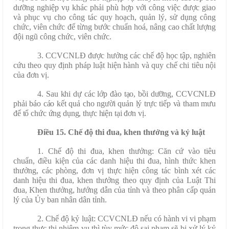
dưỡng nghiệp vụ khác phải phù hợp với công việc được giao
và phục vụ cho công tác quy hoạch, quản lý, sử dụng công
chức, viên chức để từng bước chuẩn hoá, nâng cao chất lượng
đội ngũ công chức, viên chức.
3. CCVCNLĐ được hưởng các chế độ học tập, nghiên
cứu theo quy định pháp luật hiện hành và quy chế chi tiêu nội
của đơn vị.
4. Sau khi dự các lớp đào tạo, bồi dưỡng, CCVCNLĐ
phải báo cáo kết quả cho người quản lý trực tiếp và tham mưu
để tổ chức ứng dụng, thực hiện tại đơn vị.
Điều 15. Chế độ thi đua, khen thưởng và kỷ luật
1. Chế độ thi đua, khen thưởng: Căn cứ vào tiêu
chuẩn, điều kiện của các danh hiệu thi đua, hình thức khen
thưởng, các phòng, đơn vị thực hiện công tác bình xét các
danh hiệu thi đua, khen thưởng theo quy định của Luật Thi
đua, Khen thưởng, hướng dẫn của tỉnh và theo phân cấp quản
lý của Ủy ban nhân dân tỉnh.
2. Chế độ kỷ luật: CCVCNLĐ nếu có hành vi vi phạm
trong thực thi nhiệm vụ thì tùy mức độ sai phạm sẽ bị xử lý kỷ