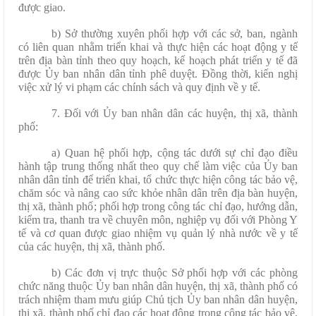
được giao.
b) Sở thường xuyên phối hợp với các sở, ban, ngành
có liên quan nhằm triển khai và thực hiện các hoạt động y tế
trên địa bàn tỉnh theo quy hoạch, kế hoạch phát triển y tế đã
được Ủy ban nhân dân tỉnh phê duyệt. Đồng thời, kiến nghị
việc xử lý vi phạm các chính sách và quy định về y tế.
7. Đối với Ủy ban nhân dân các huyện, thị xã, thành
phố:
a) Quan hệ phối hợp, cộng tác dưới sự chỉ đạo điều
hành tập trung thống nhất theo quy chế làm việc của Ủy ban
nhân dân tỉnh để triển khai, tổ chức thực hiện công tác bảo vệ,
chăm sóc và nâng cao sức khỏe nhân dân trên địa bàn huyện,
thị xã, thành phố; phối hợp trong công tác chỉ đạo, hướng dẫn,
kiểm tra, thanh tra về chuyên môn, nghiệp vụ đối với Phòng Y
tế và cơ quan được giao nhiệm vụ quản lý nhà nước về y tế
của các huyện, thị xã, thành phố.
b) Các đơn vị trực thuộc Sở phối hợp với các phòng
chức năng thuộc Ủy ban nhân dân huyện, thị xã, thành phố có
trách nhiệm tham mưu giúp Chủ tịch Ủy ban nhân dân huyện,
thị xã, thành phố chỉ đạo các hoạt động trong công tác bảo vệ,