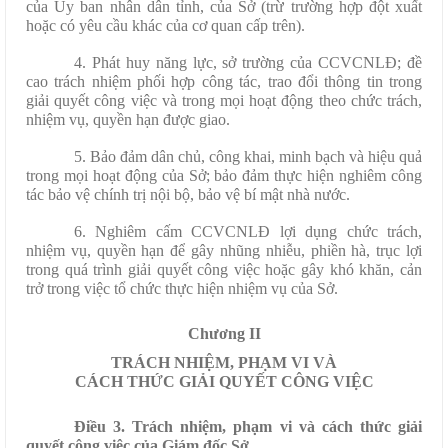
của Ủy ban nhân dân tỉnh, của Sở (trừ trường hợp đột xuất
hoặc có yêu cầu khác của cơ quan cấp trên).
4. Phát huy năng lực, sở trường của CCVCNLĐ; đề
cao trách nhiệm phối hợp công tác, trao đổi thông tin trong
giải quyết công việc và trong mọi hoạt động theo chức trách,
nhiệm vụ, quyền hạn được giao.
5. Bảo đảm dân chủ, công khai, minh bạch và hiệu quả
trong mọi hoạt động của Sở; bảo đảm thực hiện nghiêm công
tác bảo vệ chính trị nội bộ, bảo vệ bí mật nhà nước.
6. Nghiêm cấm CCVCNLĐ lợi dụng chức trách,
nhiệm vụ, quyền hạn để gây nhũng nhiễu, phiền hà, trục lợi
trong quá trình giải quyết công việc hoặc gây khó khăn, cản
trở trong việc tổ chức thực hiện nhiệm vụ của Sở.
Chương II
TRÁCH NHIỆM, PHẠM VI VÀ
CÁCH THỨC GIẢI QUYẾT CÔNG VIỆC
Điều 3.
Trách nhiệm, phạm vi và cách thức giải
quyết công việc của Giám đốc Sở