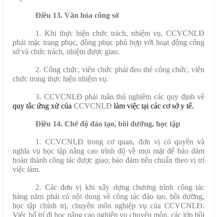
Điều 13. Văn hóa công sở
1. Khi thực hiện chức trách, nhiệm vụ, CCVCNLĐ
phải mặc trang phục, đồng phục phù hợp với hoạt động công
sở và chức trách, nhiệm được giao.
2. Công chức, viên chức phải đeo thẻ công chức, viên
chức trong thực hiện nhiệm vụ.
3. CCVCNLĐ phải tuân thủ nghiêm các quy định về
quy tắc ứng xử của
CCVCNLĐ
làm việc tại các cơ sở y tế.
Điều 14. Chế độ đào tạo, bồi dưỡng, học tập
1. CCVCNLĐ trong cơ quan, đơn vị có quyền và
nghĩa vụ học tập nâng cao trình độ về mọi mặt để bảo đảm
hoàn thành công tác được giao; bảo đảm tiêu chuẩn theo vị trí
việc làm.
2. Các đơn vị khi xây dựng chương trình công tác
hàng năm phải có nội dung về công tác đào tạo, bồi dưỡng,
học tập chính trị, chuyên môn nghiệp vụ của CCVCNLĐ.
Việc bố trí đi học nâng cao nghiệp vụ chuyên môn, các lớp bồi