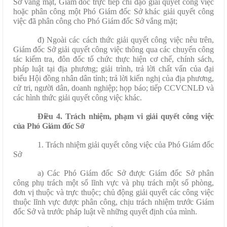
Sở vắng mặt, Giám đốc trực tiếp chỉ đạo giải quyết công việc
hoặc phân công một Phó Giám đốc Sở khác giải quyết công
việc đã phân công cho Phó Giám đốc Sở vắng mặt;
đ) Ngoài các cách thức giải quyết công việc nêu trên,
Giám đốc Sở giải quyết công việc thông qua các chuyến công
tác kiểm tra, đôn đốc tổ chức thực hiện cơ chế, chính sách,
pháp luật tại địa phương; giải trình, trả lời chất vấn của đại
biểu Hội đồng nhân dân tỉnh; trả lời kiến nghị của địa phương,
cử tri, người dân, doanh nghiệp; họp báo; tiếp CCVCNLĐ và
các hình thức giải quyết công việc khác.
Điều 4. Trách nhiệm, phạm vi giải quyết công việc
của Phó Giám đốc Sở
1. Trách nhiệm giải quyết công việc của Phó Giám đốc
Sở
a) Các Phó Giám đốc Sở được Giám đốc Sở phân
công phụ trách một số lĩnh vực và phụ trách một số phòng,
đơn vị thuộc và trực thuộc; chủ động giải quyết các công việc
thuộc lĩnh vực được phân công, chịu trách nhiệm trước Giám
đốc Sở và trước pháp luật về những quyết định của mình.