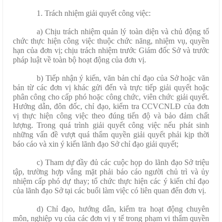
1. Trách nhiệm giải quyết công việc:
a) Chịu trách nhiệm quản lý toàn diện và chủ động tổ
chức thực hiện công việc thuộc chức năng, nhiệm vụ, quyền
hạn của đơn vị; chịu trách nhiệm trước Giám đốc Sở và trước
pháp luật về toàn bộ hoạt động của đơn vị.
b) Tiếp nhận ý kiến, văn bản chỉ đạo của Sở hoặc văn
bản từ các đơn vị khác gửi đến và trực tiếp giải quyết hoặc
phân công cho cấp phó hoặc công chức, viên chức giải quyết.
Hướng dẫn, đôn đốc, chỉ đạo, kiểm tra CCVCNLĐ của đơn
vị thực hiện công việc theo đúng tiến độ và bảo đảm chất
lượng. Trong quá trình giải quyết công việc nếu phát sinh
những vấn đề vượt quá thẩm quyền giải quyết phải kịp thời
báo cáo và xin ý kiến lãnh đạo Sở chỉ đạo giải quyết;
c) Tham dự đầy đủ các cuộc họp do lãnh đạo Sở triệu
tập, trường hợp vắng mặt phải báo cáo người chủ trì và ủy
nhiệm cấp phó dự thay; tổ chức thực hiện các ý kiến chỉ đạo
của lãnh đạo Sở tại các buổi làm việc có liên quan đến đơn vị.
d) Chỉ đạo, hướng dẫn, kiểm tra hoạt động chuyên
môn, nghiệp vụ của các đơn vị y tế trong phạm vi thẩm quyền