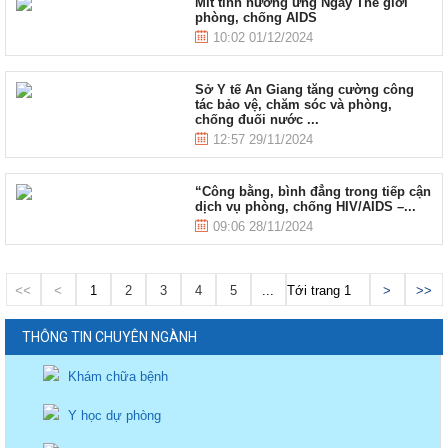
Mít tinh hưởng ứng Ngày Thế giới
phòng, chống AIDS
10:02 01/12/2024
Sở Y tế An Giang tăng cường công
tác bảo vệ, chăm sóc và phòng,
chống đuối nước ...
12:57 29/11/2024
“Công bằng, bình đẳng trong tiếp cận
dịch vụ phòng, chống HIV/AIDS –...
09:06 28/11/2024
<<
<
1
2
3
4
5
...
Tới trang
>
>>
THÔNG TIN CHUYÊN NGÀNH
Khám chữa bệnh
Y học dự phòng