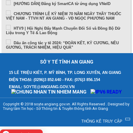
[HƯỚNG DẪN] Đăng ký SmartCA từ ứng dụng VNeID
CHƯƠNG TRÌNH LỄ KỶ NIỆM 70 NĂM NGÀY THẦY THUỐC
VIỆT NAM - TTVH NT AN GIANG - VĐ NGỌC PHƯƠNG NAM
HTV9 | Hội Nghị Đẩy Mạnh Chuyển Đổi Số và Đồng Bộ Dữ
Liệu trong Y Tế & Lao Động
Dấu ấn công tác y tế 2024: “ĐOÀN KẾT, KỶ CƯƠNG, NÊU
GƯƠNG, TRÁCH NHIỆM, HIỆU QUẢ”
Sức khỏe và cuộc sống (24-10-2024)
SỞ Y TẾ TỈNH AN GIANG
Tọa đàm Bệnh lý đột quỵ thực trạng tại An Giang và những
tiến bộ trong tiếp cận, điều trị hiện nay
15 LÊ TRIỆU KIẾT, P. MỸ BÌNH, TP. LONG XUYÊN, AN GIANG
ĐIỆN THOẠI: (0296)3 852.640 - FAX: (076)3 856.154
TUẦN LỄ THẾ GIỚI NUÔI CON BẰNG SỮA MẸ (1 – 7/8/2024)
EMAIL: SOYTE@ANGIANG.GOV.VN
Thông điệp phòng, chống bệnh bạch hầu
Những điểm mới trong Luật Khám bệnh, chữa bệnh (sửa đổi)
Copyright © 2018 soyte.angiang.gov.vn. All Rights Reserved . Designed by
năm 2023
Trung tâm Tin học - Sở Thông tin & Truyền thông tỉnh An Giang
Bệnh viện Đa khoa Y học cổ truyền - Phục hồi chức năng
tỉnh An Giang
THỐNG KÊ TRUY CẬP
Cách xử trí người bị say nắng, say nóng