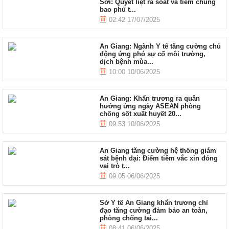
Sởi: Quyết liệt rà soát và tiêm chủng
bao phủ t...
02:42 17/07/2025
An Giang: Ngành Y tế tăng cường chủ
động ứng phó sự cố môi trường,
dịch bệnh mùa...
10:00 10/06/2025
An Giang: Khẩn trương ra quân
hưởng ứng ngày ASEAN phòng
chống sốt xuất huyết 20...
09:53 10/06/2025
An Giang tăng cường hệ thống giám
sát bệnh dại: Điểm tiêm vắc xin đóng
vai trò t...
09:05 06/06/2025
Sở Y tế An Giang khẩn trương chỉ
đạo tăng cường đảm bảo an toàn,
phòng chống tai...
08:41 06/06/2025