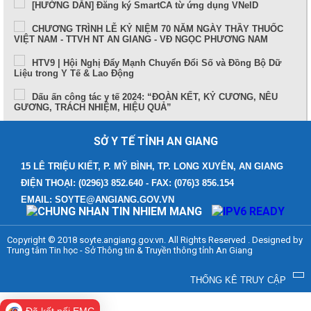
[HƯỚNG DẪN] Đăng ký SmartCA từ ứng dụng VNeID
CHƯƠNG TRÌNH LỄ KỶ NIỆM 70 NĂM NGÀY THẦY THUỐC
VIỆT NAM - TTVH NT AN GIANG - VĐ NGỌC PHƯƠNG NAM
HTV9 | Hội Nghị Đẩy Mạnh Chuyển Đổi Số và Đồng Bộ Dữ
Liệu trong Y Tế & Lao Động
Dấu ấn công tác y tế 2024: “ĐOÀN KẾT, KỶ CƯƠNG, NÊU
GƯƠNG, TRÁCH NHIỆM, HIỆU QUẢ”
Sức khỏe và cuộc sống (24-10-2024)
SỞ Y TẾ TỈNH AN GIANG
Tọa đàm Bệnh lý đột quỵ thực trạng tại An Giang và những
tiến bộ trong tiếp cận, điều trị hiện nay
15 LÊ TRIỆU KIẾT, P. MỸ BÌNH, TP. LONG XUYÊN, AN GIANG
ĐIỆN THOẠI: (0296)3 852.640 - FAX: (076)3 856.154
TUẦN LỄ THẾ GIỚI NUÔI CON BẰNG SỮA MẸ (1 – 7/8/2024)
EMAIL: SOYTE@ANGIANG.GOV.VN
Thông điệp phòng, chống bệnh bạch hầu
Những điểm mới trong Luật Khám bệnh, chữa bệnh (sửa đổi)
Copyright © 2018 soyte.angiang.gov.vn. All Rights Reserved . Designed by
năm 2023
Trung tâm Tin học - Sở Thông tin & Truyền thông tỉnh An Giang
Bệnh viện Đa khoa Y học cổ truyền - Phục hồi chức năng
tỉnh An Giang
THỐNG KÊ TRUY CẬP
Cách xử trí người bị say nắng, say nóng