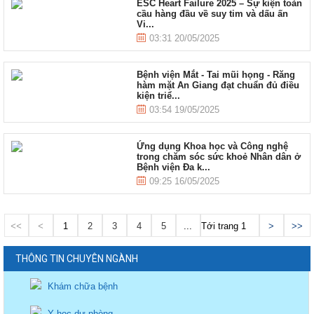
ESC Heart Failure 2025 – Sự kiện toàn
cầu hàng đầu về suy tim và dấu ấn
Vi...
03:31 20/05/2025
Bệnh viện Mắt - Tai mũi họng - Răng
hàm mặt An Giang đạt chuẩn đủ điều
kiện triể...
03:54 19/05/2025
Ứng dụng Khoa học và Công nghệ
trong chăm sóc sức khoẻ Nhân dân ở
Bệnh viện Đa k...
09:25 16/05/2025
<<
<
1
2
3
4
5
...
Tới trang
>
>>
THÔNG TIN CHUYÊN NGÀNH
Khám chữa bệnh
Y học dự phòng