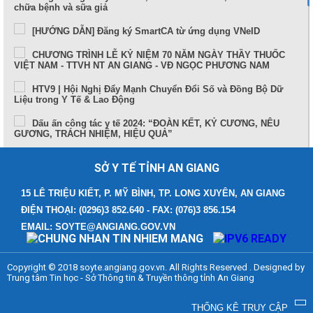
chữa bệnh và sữa giả
[HƯỚNG DẪN] Đăng ký SmartCA từ ứng dụng VNeID
CHƯƠNG TRÌNH LỄ KỶ NIỆM 70 NĂM NGÀY THẦY THUỐC
VIỆT NAM - TTVH NT AN GIANG - VĐ NGỌC PHƯƠNG NAM
HTV9 | Hội Nghị Đẩy Mạnh Chuyển Đổi Số và Đồng Bộ Dữ
Liệu trong Y Tế & Lao Động
Dấu ấn công tác y tế 2024: “ĐOÀN KẾT, KỶ CƯƠNG, NÊU
GƯƠNG, TRÁCH NHIỆM, HIỆU QUẢ”
Sức khỏe và cuộc sống (24-10-2024)
SỞ Y TẾ TỈNH AN GIANG
Tọa đàm Bệnh lý đột quỵ thực trạng tại An Giang và những
tiến bộ trong tiếp cận, điều trị hiện nay
15 LÊ TRIỆU KIẾT, P. MỸ BÌNH, TP. LONG XUYÊN, AN GIANG
ĐIỆN THOẠI: (0296)3 852.640 - FAX: (076)3 856.154
TUẦN LỄ THẾ GIỚI NUÔI CON BẰNG SỮA MẸ (1 – 7/8/2024)
EMAIL: SOYTE@ANGIANG.GOV.VN
Thông điệp phòng, chống bệnh bạch hầu
Những điểm mới trong Luật Khám bệnh, chữa bệnh (sửa đổi)
Copyright © 2018 soyte.angiang.gov.vn. All Rights Reserved . Designed by
năm 2023
Trung tâm Tin học - Sở Thông tin & Truyền thông tỉnh An Giang
Bệnh viện Đa khoa Y học cổ truyền - Phục hồi chức năng
tỉnh An Giang
THỐNG KÊ TRUY CẬP