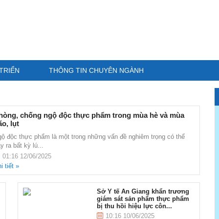
TRIỂN
THÔNG TIN CHUYÊN NGÀNH
hòng, chống ngộ độc thực phẩm trong mùa hè và mùa
o, lụt
ộ độc thực phẩm là một trong những vấn đề nghiêm trọng có thể
y ra bất kỳ lú...
01:16 12/06/2025
i tiết »
Sở Y tế An Giang khẩn trương
giám sát sản phẩm thực phẩm
bị thu hồi hiệu lực côn...
10:16 10/06/2025