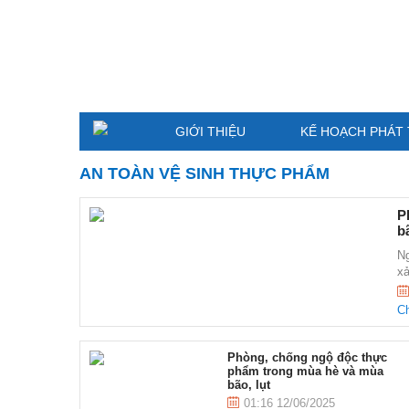
GIỚI THIỆU
KẾ HOẠCH PHÁT 
AN TOÀN VỆ SINH THỰC PHẨM
P
bã
Ng
xả
Ch
Phòng, chống ngộ độc thực
phẩm trong mùa hè và mùa
bão, lụt
01:16 12/06/2025