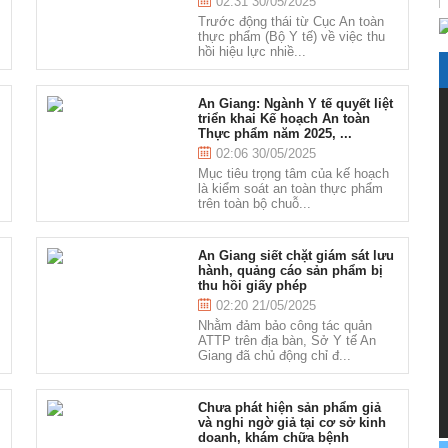
02:31 30/05/2025
Trước động thái từ Cục An toàn
thực phẩm (Bộ Y tế) về việc thu
hồi hiệu lực nhiề...
An Giang: Ngành Y tế quyết liệt
triển khai Kế hoạch An toàn
Thực phẩm năm 2025, ...
02:06 30/05/2025
Mục tiêu trọng tâm của kế hoạch
là kiểm soát an toàn thực phẩm
trên toàn bộ chuỗ...
An Giang siết chặt giám sát lưu
hành, quảng cáo sản phẩm bị
thu hồi giấy phép
02:20 21/05/2025
Nhằm đảm bảo công tác quản
ATTP trên địa bàn, Sở Y tế An
Giang đã chủ động chỉ đ...
Chưa phát hiện sản phẩm giả
và nghi ngờ giả tại cơ sở kinh
doanh, khám chữa bệnh