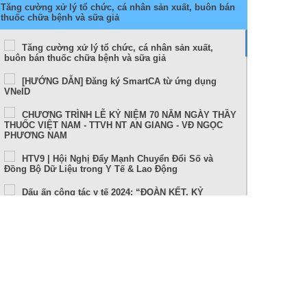
Tăng cường xử lý tổ chức, cá nhân sản xuất, buôn bán
thuốc chữa bệnh và sữa giả
Tăng cường xử lý tổ chức, cá nhân sản xuất,
buôn bán thuốc chữa bệnh và sữa giả
[HƯỚNG DẪN] Đăng ký SmartCA từ ứng dụng
VNeID
CHƯƠNG TRÌNH LỄ KỶ NIỆM 70 NĂM NGÀY THẦY
THUỐC VIỆT NAM - TTVH NT AN GIANG - VĐ NGỌC
PHƯƠNG NAM
HTV9 | Hội Nghị Đẩy Mạnh Chuyển Đổi Số và
Đồng Bộ Dữ Liệu trong Y Tế & Lao Động
Dấu ấn công tác y tế 2024: “ĐOÀN KẾT, KỶ
CƯƠNG, NÊU GƯƠNG, TRÁCH NHIỆM, HIỆU QUẢ”
Sức khỏe và cuộc sống (24-10-2024)
Tọa đàm Bệnh lý đột quỵ thực trạng tại An Giang
và những tiến bộ trong tiếp cận, điều trị hiện nay
TUẦN LỄ THẾ GIỚI NUÔI CON BẰNG SỮA MẸ (1 –
7/8/2024)