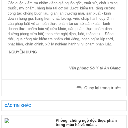
Các cuộc kiểm tra nhằm đánh giá nguồn gốc, xuất xứ, chất lượng
thuốc, mỹ phẩm, hàng hóa tại cơ sở được kiểm tra; tăng cường
công tác chống buôn lậu, gian lận thương mại, sản xuất - kinh
doanh hàng giả, hàng kém chất lượng; việc chấp hành quy định
của pháp luật về an toàn thực phẩm tại cơ sở sản xuất - kinh
doanh thực phẩm bảo vệ sức khỏe, sản phẩm thực phẩm dinh
dưỡng (dạng sữa bột) theo các nghị định, luật, thông tư... Đồng
thời, qua công tác kiểm tra nhằm chủ động, ngăn ngừa kịp thời,
phát hiện, chấn chỉnh, xử lý nghiêm hành vi vi phạm pháp luật.
NGUYỄN HƯNG
Văn phòng Sở Y tế An Giang
Quay lại trang trước
CÁC TIN KHÁC
Phòng, chống ngộ độc thực phẩm
trong mùa hè và mùa...