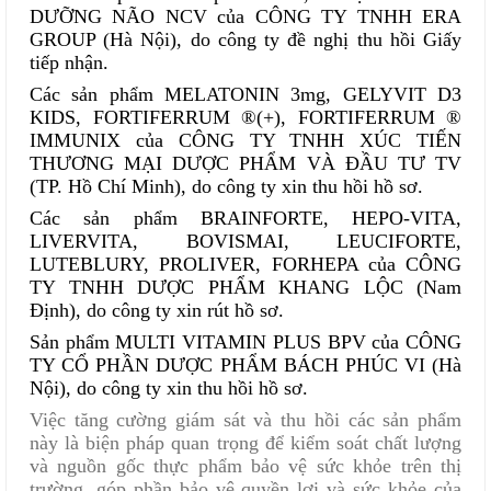
DƯỠNG NÃO NCV của CÔNG TY TNHH ERA
GROUP (Hà Nội), do công ty đề nghị thu hồi Giấy
tiếp nhận.
Các sản phẩm MELATONIN 3mg, GELYVIT D3
KIDS, FORTIFERRUM ®(+), FORTIFERRUM ®
IMMUNIX của CÔNG TY TNHH XÚC TIẾN
THƯƠNG MẠI DƯỢC PHẨM VÀ ĐẦU TƯ TV
(TP. Hồ Chí Minh), do công ty xin thu hồi hồ sơ.
Các sản phẩm BRAINFORTE, HEPO-VITA,
LIVERVITA, BOVISMAI, LEUCIFORTE,
LUTEBLURY, PROLIVER, FORHEPA của CÔNG
TY TNHH DƯỢC PHẨM KHANG LỘC (Nam
Định), do công ty xin rút hồ sơ.
Sản phẩm MULTI VITAMIN PLUS BPV của CÔNG
TY CỔ PHẦN DƯỢC PHẨM BÁCH PHÚC VI (Hà
Nội), do công ty xin thu hồi hồ sơ.
Việc tăng cường giám sát và thu hồi các sản phẩm
này là biện pháp quan trọng để kiểm soát chất lượng
và nguồn gốc thực phẩm bảo vệ sức khỏe trên thị
trường, góp phần bảo vệ quyền lợi và sức khỏe của