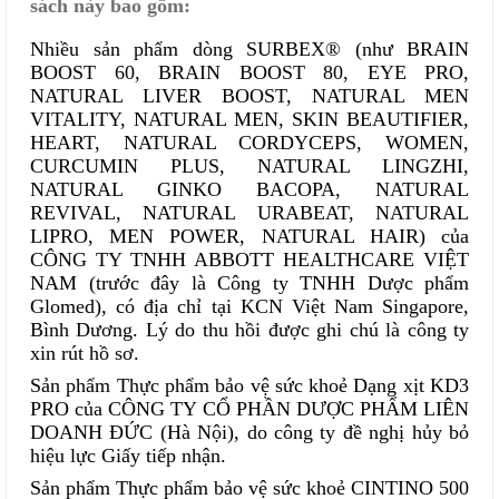
sách này bao gồm:
Nhiều sản phẩm dòng SURBEX® (như BRAIN
BOOST 60, BRAIN BOOST 80, EYE PRO,
NATURAL LIVER BOOST, NATURAL MEN
VITALITY, NATURAL MEN, SKIN BEAUTIFIER,
HEART, NATURAL CORDYCEPS, WOMEN,
CURCUMIN PLUS, NATURAL LINGZHI,
NATURAL GINKO BACOPA, NATURAL
REVIVAL, NATURAL URABEAT, NATURAL
LIPRO, MEN POWER, NATURAL HAIR) của
CÔNG TY TNHH ABBOTT HEALTHCARE VIỆT
NAM (trước đây là Công ty TNHH Dược phẩm
Glomed), có địa chỉ tại KCN Việt Nam Singapore,
Bình Dương. Lý do thu hồi được ghi chú là công ty
xin rút hồ sơ.
Sản phẩm Thực phẩm bảo vệ sức khoẻ Dạng xịt KD3
PRO của CÔNG TY CỔ PHẦN DƯỢC PHẨM LIÊN
DOANH ĐỨC (Hà Nội), do công ty đề nghị hủy bỏ
hiệu lực Giấy tiếp nhận.
Sản phẩm Thực phẩm bảo vệ sức khoẻ CINTINO 500