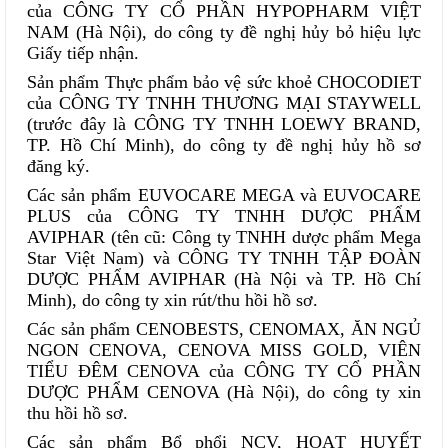
của CÔNG TY CỔ PHẦN HYPOPHARM VIỆT
NAM (Hà Nội), do công ty đề nghị hủy bỏ hiệu lực
Giấy tiếp nhận.
Sản phẩm Thực phẩm bảo vệ sức khoẻ CHOCODIET
của CÔNG TY TNHH THƯƠNG MẠI STAYWELL
(trước đây là CÔNG TY TNHH LOEWY BRAND,
TP. Hồ Chí Minh), do công ty đề nghị hủy hồ sơ
đăng ký.
Các sản phẩm EUVOCARE MEGA và EUVOCARE
PLUS của CÔNG TY TNHH DƯỢC PHẨM
AVIPHAR (tên cũ: Công ty TNHH dược phẩm Mega
Star Việt Nam) và CÔNG TY TNHH TẬP ĐOÀN
DƯỢC PHẨM AVIPHAR (Hà Nội và TP. Hồ Chí
Minh), do công ty xin rút/thu hồi hồ sơ.
Các sản phẩm CENOBESTS, CENOMAX, ĂN NGỦ
NGON CENOVA, CENOVA MISS GOLD, VIÊN
TIỂU ĐÊM CENOVA của CÔNG TY CỔ PHẦN
DƯỢC PHẨM CENOVA (Hà Nội), do công ty xin
thu hồi hồ sơ.
Các sản phẩm Bổ phổi NCV, HOẠT HUYẾT