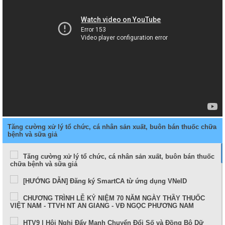
Tăng cường xử lý tổ chức, cá nhân sản xuất, buôn bán thuốc chữa
bệnh và sữa giả
Tăng cường xử lý tổ chức, cá nhân sản xuất, buôn bán thuốc
chữa bệnh và sữa giả
[HƯỚNG DẪN] Đăng ký SmartCA từ ứng dụng VNeID
CHƯƠNG TRÌNH LỄ KỶ NIỆM 70 NĂM NGÀY THẦY THUỐC
VIỆT NAM - TTVH NT AN GIANG - VĐ NGỌC PHƯƠNG NAM
HTV9 | Hội Nghị Đẩy Mạnh Chuyển Đổi Số và Đồng Bộ Dữ