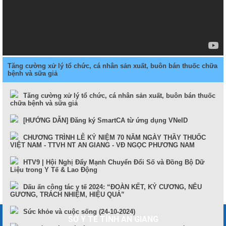
Tăng cường xử lý tổ chức, cá nhân sản xuất, buôn bán thuốc chữa
bệnh và sữa giả
Tăng cường xử lý tổ chức, cá nhân sản xuất, buôn bán thuốc
chữa bệnh và sữa giả
[HƯỚNG DẪN] Đăng ký SmartCA từ ứng dụng VNeID
CHƯƠNG TRÌNH LỄ KỶ NIỆM 70 NĂM NGÀY THẦY THUỐC
VIỆT NAM - TTVH NT AN GIANG - VĐ NGỌC PHƯƠNG NAM
HTV9 | Hội Nghị Đẩy Mạnh Chuyển Đổi Số và Đồng Bộ Dữ
Liệu trong Y Tế & Lao Động
Dấu ấn công tác y tế 2024: “ĐOÀN KẾT, KỶ CƯƠNG, NÊU
GƯƠNG, TRÁCH NHIỆM, HIỆU QUẢ”
Sức khỏe và cuộc sống (24-10-2024)
SỞ Y TẾ TỈNH AN GIANG