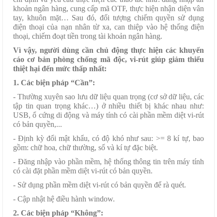
khoản ngân hàng, cung cấp mã OT
P
, thực hiện nhận diện vân
tay, khuôn mặt… Sau đó, đối tượng chiếm quyền sử dụng
điện thoại của nạn nhân từ xa, can thiệp vào hệ thống điện
thoại, chiếm đoạt tiền trong tài khoản ngân hàng.
Vì vậy, người dùng cần c
hủ động thực hiện các khuyến
cáo cơ bản phòng chống mã độc, vi-rút giúp giảm thiểu
thiệt hại đến mức thấp nhất:
1. Các biện pháp “Cần”:
- Thường xuyên sao lưu dữ liệu quan trọng (cơ sở dữ liệu, các
tập tin quan trọng khác…) ở nhiều thiết bị khác nhau như:
USB, ổ cứng di động và máy tính có cài phần mềm diệt vi-rút
có bản quyền,...
- Định kỳ đổi mật khẩu, có độ khó như sau: >= 8 kí tự, bao
gồm: chữ hoa, chữ thường, số và kí tự đặc biệt.
- Đăng nhập vào phần mềm, hệ thống thông tin trên máy tính
có cài đặt phần mềm diệt vi-rút có bản quyền.
- Sử dụng phần mềm diệt vi-rút có bản quyền để rà quét.
- Cập nhật hệ điều hành window.
2. Các biện pháp “Không”: