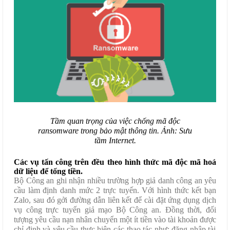
Tầm quan trọng của việc chống mã độc
ransomware trong bảo mật thông tin. Ảnh: Sưu
tầm Internet.
Các vụ tấn công trên đều theo
hình thức mã độc
mã hoá
dữ liệu để
tống tiền.
Bộ Công an ghi nhận nhiều trường hợp giả danh công an yêu
cầu làm định danh mức 2 trực tuyến. Với hình thức kết bạn
Zalo, sau đó gởi đường dẫn liên kết để cài đặt ứng dụng dịch
vụ công trực tuyến giả mạo Bộ Công an. Đ
ồng thời, đối
tượng yêu cầu
nạn nhân
chuyển
một ít tiền
vào tài khoản
được
chỉ định và yêu cầu thực hiện các thao tác như: đăng nhập tài