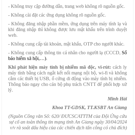
- Không truy cập đường dẫn, trang web không rõ nguồn gốc.
- Không cài đặt các ứng dụng không rõ nguồn gốc.
- Không đăng nhập phần mềm, ứng dụng trên máy tính lạ và
khi đăng nhập thì không được lưu mật khẩu trên trình duyệt
web.
- Không cung cấp tài khoản, mật khẩu, OTP cho người khác.
- Không cung cấp thông tin cá nhân cho người lạ (CCCD,
Số
bảo hiểm xã hội
,…)
.
Khi phát hiện máy tính bị nhiễm mã độc, vi-rút:
cách ly
máy tính bằng cách ngắt kết nối mạng nội bộ, wi-fi và không
cắm các thiết bị USB, ổ cứng di động vào máy tính bị nhiễm.
Thông báo ngay cho cán bộ phụ trách CNTT để phối hợp xử
lý.
Minh Hải
Khoa TT-GDSK, TT.KSBT An Giang
(Nguồn Công văn Số: 620/ ĐƯCSCATTTM của Đội Ứng cứu
sự cố an toàn thông tin mạng tỉnh An Giang ngày 30/04/2024
v/v rà soát dấu hiệu của các chiến dịch tấn công có chủ đích)