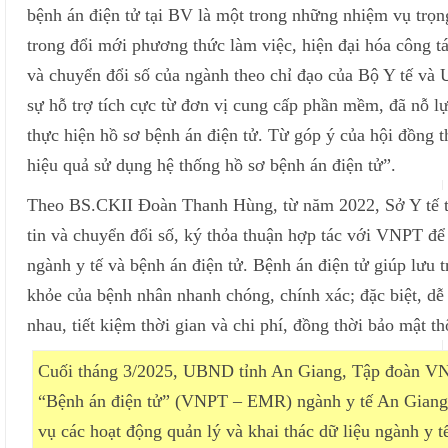
bệnh án điện tử tại BV là một trong những nhiệm vụ trọn
trong đổi mới phương thức làm việc, hiện đại hóa công 
và chuyển đổi số của ngành theo chỉ đạo của Bộ Y tế và 
sự hỗ trợ tích cực từ đơn vị cung cấp phần mềm, đã nỗ lự
thực hiện hồ sơ bệnh án điện tử. Từ góp ý của hội đồng 
hiệu quả sử dụng hệ thống hồ sơ bệnh án điện tử”.
Theo BS.CKII Đoàn Thanh Hùng, từ năm 2022, Sở Y tế t
tin và chuyển đổi số, ký thỏa thuận hợp tác với VNPT để t
ngành y tế và bệnh án điện tử. Bệnh án điện tử giúp lưu tr
khỏe của bệnh nhân nhanh chóng, chính xác; đặc biệt, dễ 
nhau, tiết kiệm thời gian và chi phí, đồng thời bảo mật th
Cuối tháng 3/2025, UBND tỉnh An Giang, Tập đoàn VN
“Bệnh án điện tử” (VNPT – EMR) ngành y tế An Giang,
vụ các hoạt động quản lý và khai thác dữ liệu ngành y tế