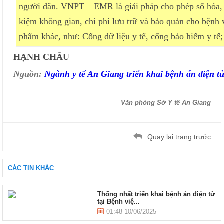
người dân. VNPT – EMR là giải pháp cho phép số hóa, th
kiệm không gian, chi phí lưu trữ và bảo quản cho bệnh 
phẩm khác, như: Cổng dữ liệu y tế, cổng bảo hiểm y tế; 
HẠNH CHÂU
Nguồn:
Ngành y tế An Giang triển khai bệnh án điện t
Văn phòng Sở Y tế An Giang
Quay lại trang trước
CÁC TIN KHÁC
Thống nhất triển khai bệnh án điện tử
tại Bệnh việ...
01:48 10/06/2025