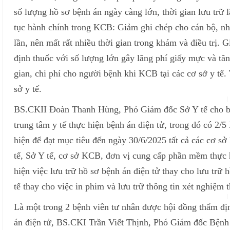
số lượng hồ sơ bệnh án ngày càng lớn, thời gian lưu trữ l
tục hành chính trong KCB: Giảm ghi chép cho cán bộ, nhân
lần, nên mất rất nhiều thời gian trong khám và điều trị. 
định thuốc với số lượng lớn gây lãng phí giấy mực và t
gian, chi phí cho người bệnh khi KCB tại các cơ sở y tế.
sở y tế.
BS.CKII Đoàn Thanh Hùng, Phó Giám đốc Sở Y tế cho biế
trung tâm y tế thực hiện bệnh án điện tử, trong đó có 2/
hiện để đạt mục tiêu đến ngày 30/6/2025 tất cả các cơ s
tế, Sở Y tế, cơ sở KCB, đơn vị cung cấp phần mềm thực
hiện việc lưu trữ hồ sơ bệnh án điện tử thay cho lưu trữ h
tế thay cho việc in phim và lưu trữ thông tin xét nghiệm t
Là một trong 2 bệnh viên tư nhân được hội đồng thẩm địn
án điện tử, BS.CKI Trần Viết Thịnh, Phó Giám đốc Bệnh 