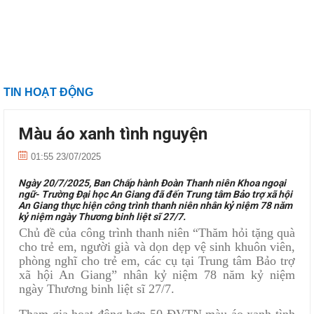
TIN HOẠT ĐỘNG
Màu áo xanh tình nguyện
01:55 23/07/2025
Ngày 20/7/2025, Ban Chấp hành Đoàn Thanh niên Khoa ngoại
ngữ- Trường Đại học An Giang đã đến Trung tâm Bảo trợ xã hội
An Giang thực hiện công trình thanh niên nhân kỷ niệm 78 năm
kỷ niệm ngày Thương binh liệt sĩ 27/7.
Chủ đề của công trình thanh niên “Thăm hỏi tặng quà
cho trẻ em, người già và dọn dẹp vệ sinh khuôn viên,
phòng nghĩ cho trẻ em, các cụ tại Trung tâm Bảo trợ
xã hội An Giang” nhân kỷ niệm 78 năm kỷ niệm
ngày Thương binh liệt sĩ 27/7.
Tham gia hoạt động hơn 50 ĐVTN màu áo xanh tình