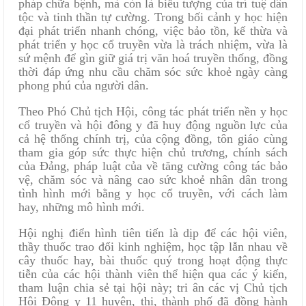
pháp chữa bệnh, mà còn là biểu tượng của trí tuệ dân
tộc và tinh thần tự cường. Trong bối cảnh y học hiện
đại phát triển nhanh chóng, việc bảo tồn, kế thừa và
phát triển y học cổ truyền vừa là trách nhiệm, vừa là
sứ mệnh để gìn giữ giá trị văn hoá truyền thống, đồng
thời đáp ứng nhu cầu chăm sóc sức khoẻ ngày càng
phong phú của người dân.
Theo Phó Chủ tịch Hội, công tác phát triển nền y học
cổ truyền và hội đông y đã huy động nguồn lực của
cả hệ thống chính trị, của cộng đồng, tôn giáo cùng
tham gia góp sức thực hiện chủ trương, chính sách
của Đảng, pháp luật của về tăng cường công tác bảo
vệ, chăm sóc ​và nâng cao sức khoẻ nhân dân trong
tình hình mới bằng y học cổ truyền, với cách làm
hay, những mô hình mới.
Hội nghị điển hình tiên tiến là dịp để các hội viên,
thầy thuốc trao đổi kinh nghiệm, học tập lẫn nhau về
cây thuốc hay, bài thuốc quý trong hoạt động thực
tiễn của các hội thành viên thể hiện qua các ý kiến,
tham luận chia sẻ tại hội này; tri ân các vị Chủ tịch
Hội Đông y 11 huyện, thị, thành phố đã đồng hành