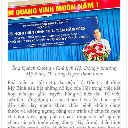
Ông Quách Cường - Chủ tịch Hội Đông y phường
Mỹ Bình, TP. Long Xuyên tham luận
Phát biểu tại Hội nghị, đại diện Hội Đông y phường
Mỹ Bình nêu bật những nỗ lực của Hội trong việc kết
hợp hiệu quả giữa truyền thống và hiện đại. Từ việc
sưu tầm, ứng dụng các bài thuốc hay, cây thuốc quý
đến việc đẩy mạnh khám chữa bệnh không dùng
thuốc và không ngừng nâng cao trình độ chuyên môn
cho hội viên, góp phần quan trọng vào sự nghiệp
chăm sóc sức khỏe cộng đồng. Đây là một điển hình