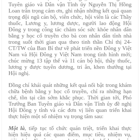
Tuyên giáo và Dân vận Tỉnh ủy Nguyễn Thị Hồng
Loan trân trọng cảm ơn, ghi nhận những kết quả quan
trọng đội ngũ cán bộ, viên chức, hội viên là các Thầy
thuốc, Lương y, lương dược, người lao động Hội
Đông y trong công tác chăm sóc sức khỏe nhân dân
bằng y học cổ truyền cho bà con nhân dân tỉnh nhà
trong suốt thời gian qua theo tinh thần Chỉ thị 24-
CT/TW của Ban Bí thư về phát triển nền Đông y Việt
Nam và Hội Đông y Việt Nam trong tình hình mới;
chúc mừng 13 tập thể và 11 cán bộ hội, thầy thuốc,
lương y được tuyên dương, tri ân, khen thưởng tại
Hội nghị.
Đồng chí khái quát những kết quả nổi bật trong khám
chữa bệnh bằng y học cổ truyền, chỉ ra những hạn
chế, tồn tại cần sớm khắc phục. Thời gian tới, Phó
Trưởng Ban Tuyên giáo và Dân vận Tỉnh ủy đề nghị
Hội Đông y tỉnh và các đơn vị liên quan triển khai
thực hiện một số nhiệm vụ trọng tâm sau:
Một là
,
tiếp tục tổ chức quán triệt, triển khai thực
hiện hiệu quả các quan điểm, mục tiêu, nhiệm vụ,