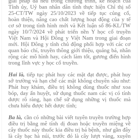
giải pháp đã nêu trong chương trình, kế hoạch của
Tỉnh ủy, Uỷ ban nhân dân tỉnh thực hiện Chỉ thị số
25-CT/TW ngày 25/10/2023 về tiếp tục củng cố,
hoàn thiện, nâng cao chất lượng hoạt động của y tế
cơ sở trong tình hình mới và Kết luận số 86-KL/TW
ngày 10/7/2024 về phát triển nền Y học cổ truyền
Việt Nam và Hội Đông y Việt Nam trong giai đoạn
mới. Hội Đông y tỉnh chủ động phối hợp với các cơ
quan báo chí, truyền thông giới thiệu, quảng bá, nhân
rộng các mô hình hay, cách làm tốt, gương điển hình
trong lĩnh vực y học cổ truyền.
Hai là,
tiếp tục phát huy các mặt đạt được, phát huy
sở trường và hạn chế các mặt không chuyên sâu như:
Phát huy khám, điều trị không dùng thuốc như xoa
bóp, day ấn huyệt, sử dụng thuốc nam các vị có tính
dược rõ ràng, hạn chế sử dụng những vị thuốc mà
chưa hiểu được hết dược tính;
Ba là,
cần có những bài viết tuyên truyền trường hợp
điều trị bằng mê tính dị đoan hoặc truyền miệng về
cây thuốc này thuốc kia điều trị bá bệnh, như gần đây
là cây bạc hà núi, trước đó là cây lượt vàng, xuyên