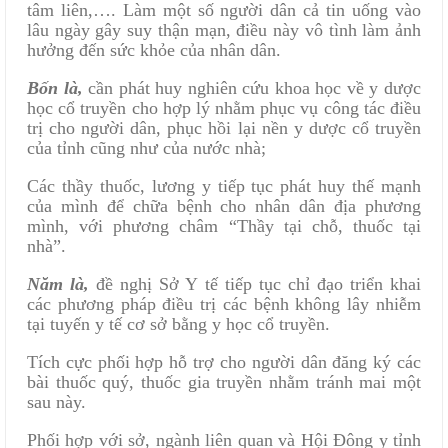
tâm liên,…. Làm một số người dân cả tin uống vào
lâu ngày gây suy thận mạn, điều này vô tình làm ảnh
hưởng đến sức khỏe của nhân dân.
Bốn là,
cần phát huy nghiên cứu khoa học về y dược
học cổ truyền cho hợp lý nhằm phục vụ công tác điều
trị cho người dân, phục hồi lại nền y dược cổ truyền
của tỉnh cũng như của nước nhà;
Các thầy thuốc, lương y tiếp tục phát huy thế mạnh
của mình để chữa bệnh cho nhân dân địa phương
mình, với phương châm “Thầy tại chỗ, thuốc tại
nhà”.
Năm là,
đề nghị Sở Y tế tiếp tục chỉ đạo triển khai
các phương pháp điều trị các bệnh không lây nhiễm
tại tuyến y tế cơ sở bằng y học cổ truyền.
Tích cực phối hợp hỗ trợ cho người dân đăng ký các
bài thuốc quý, thuốc gia truyền nhằm tránh mai một
sau này.
Phối hợp với sở, ngành liên quan và Hội Đông y tỉnh