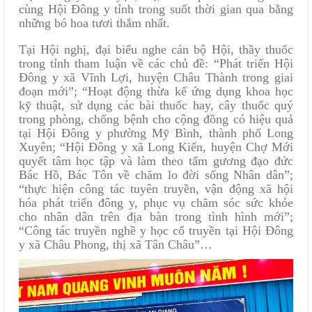
cùng Hội Đông y tỉnh trong suốt thời gian qua bằng
những bó hoa tươi thắm nhất.
Tại Hội nghị, đại biểu nghe cán bộ Hội, thầy thuốc
trong tỉnh tham luận về các chủ đề: “Phát triển Hội
Đông y xã Vĩnh Lợi, huyện Châu Thành trong giai
đoạn mới”; “Hoạt động thừa kế ứng dụng khoa học
kỹ thuật, sử dụng các bài thuốc hay, cây thuốc quý
trong phòng, chống bệnh cho cộng đồng có hiệu quả
tại Hội Đông y phường Mỹ Bình, thành phố Long
Xuyên; “Hội Đông y xã Long Kiến, huyện Chợ Mới
quyết tâm học tập và làm theo tấm gương đạo đức
Bác Hồ, Bác Tôn về chăm lo đời sống Nhân dân”;
“thực hiện công tác tuyên truyền, vận động xã hội
hóa phát triển đông y, phục vụ chăm sóc sức khỏe
cho nhân dân trên địa bàn trong tình hình mới”;
“Công tác truyền nghề y học cổ truyền tại Hội Đông
y xã Châu Phong, thị xã Tân Châu”…