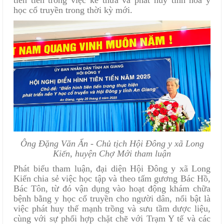
tiên tiến trong việc kế thừa và phát huy tinh hoa y
học cổ truyền trong thời kỳ mới.
Ông Đặng Văn Ẩn - Chủ tịch Hội Đông y xã Long
Kiến, huyện Chợ Mới tham luận
Phát biểu tham luận, đại diện Hội Đông y xã Long
Kiến chia sẻ việc học tập và theo tấm gương Bác Hồ,
Bác Tôn, từ đó vận dụng vào hoạt động khám chữa
bệnh bằng y học cổ truyền cho người dân, nổi bật là
việc phát huy thế mạnh trồng và sưu tầm dược liệu,
cùng với sự phối hợp chặt chẽ với Trạm Y tế và các