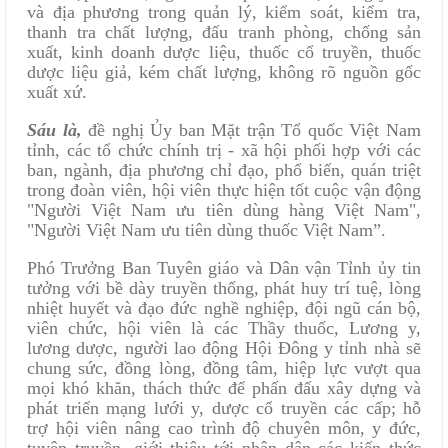
và địa phương trong quản lý, kiểm soát, kiểm tra,
thanh tra chất lượng, đấu tranh phòng, chống sản
xuất, kinh doanh dược liệu, thuốc cổ truyền, thuốc
dược liệu giả, kém chất lượng, không rõ nguồn gốc
xuất xứ.
Sáu là,
đề nghị Ủy ban Mặt trận Tổ quốc Việt Nam
tỉnh, các tổ chức chính trị - xã hội phối hợp với các
ban, ngành, địa phương chỉ đạo, phổ biến, quán triệt
trong đoàn viên, hội viên thực hiện tốt cuộc vận động
"Người Việt Nam ưu tiên dùng hàng Việt Nam",
"Người Việt Nam ưu tiên dùng thuốc Việt Nam”.
Phó Trưởng Ban Tuyên giáo và Dân vận Tỉnh ủy tin
tưởng với bề dày truyền thống, phát huy trí tuệ, lòng
nhiệt huyết và đạo đức nghề nghiệp, đội ngũ cán bộ,
viên chức, hội viên là các Thầy thuốc, Lương y,
lương dược, người lao động Hội Đông y tỉnh nhà sẽ
chung sức, đồng lòng, đồng tâm, hiệp lực vượt qua
mọi khó khăn, thách thức để phấn đấu xây dựng và
phát triển mạng lưới y, dược cổ truyền các cấp; hỗ
trợ hội viên nâng cao trình độ chuyên môn, y đức,
tuyên truyền, giới thiệu tới nhân dân các kiến thức