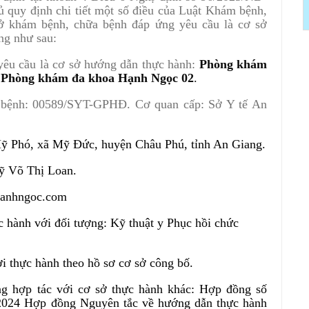
 quy định chi tiết một số điều của Luật Khám bệnh,
ở khám bệnh, chữa bệnh đáp ứng yêu cầu là cơ sở
ng như sau:
yêu cầu là cơ sở hướng dẫn thực hành:
Phòng khám
 Phòng khám đa khoa Hạnh Ngọc 02
.
a bệnh: 00589/SYT-GPHĐ. Cơ quan cấp: Sở Y tế An
 Mỹ Phó, xã Mỹ Đức, huyện Châu Phú, tỉnh An Giang.
sỹ Võ Thị Loan.
@hanhngoc.com
 hành với đối tượng: Kỹ thuật y Phục hồi chức
i thực hành theo hồ sơ cơ sở công bố.
g hợp tác với cơ sở thực hành khác: Hợp đồng số
24 Hợp đồng Nguyên tắc về hướng dẫn thực hành