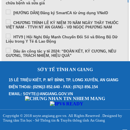
chữa bệnh và sữa giả
[HƯỚNG DẪN] Đăng ký SmartCA từ ứng dụng VNeID
CHƯƠNG TRÌNH LỄ KỶ NIỆM 70 NĂM NGÀY THẦY THUỐC
VIỆT NAM - TTVH NT AN GIANG - VĐ NGỌC PHƯƠNG NAM
HTV9 | Hội Nghị Đẩy Mạnh Chuyển Đổi Số và Đồng Bộ Dữ
Liệu trong Y Tế & Lao Động
Dấu ấn công tác y tế 2024: “ĐOÀN KẾT, KỶ CƯƠNG, NÊU
GƯƠNG, TRÁCH NHIỆM, HIỆU QUẢ”
Sức khỏe và cuộc sống (24-10-2024)
SỞ Y TẾ TỈNH AN GIANG
Tọa đàm Bệnh lý đột quỵ thực trạng tại An Giang và những
tiến bộ trong tiếp cận, điều trị hiện nay
15 LÊ TRIỆU KIẾT, P. MỸ BÌNH, TP. LONG XUYÊN, AN GIANG
ĐIỆN THOẠI: (0296)3 852.640 - FAX: (076)3 856.154
TUẦN LỄ THẾ GIỚI NUÔI CON BẰNG SỮA MẸ (1 – 7/8/2024)
EMAIL: SOYTE@ANGIANG.GOV.VN
Thông điệp phòng, chống bệnh bạch hầu
Những điểm mới trong Luật Khám bệnh, chữa bệnh (sửa đổi)
năm 2023
Copyright © 2018 soyte.angiang.gov.vn. All Rights Reserved . Designed by
Trung tâm Tin học - Sở Thông tin & Truyền thông tỉnh An Giang
Bệnh viện Đa khoa Y học cổ truyền - Phục hồi chức năng
tỉnh An Giang