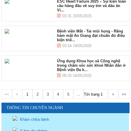
ESC Heart Failure 2025 – Sự kiện toàn
cầu hàng đầu về suy tim và dấu ấn
Vi...
03:31 20/05/2025
Bệnh viện Mắt - Tai mũi họng - Răng
hàm mặt An Giang đạt chuẩn đủ điều
kiện triể...
03:54 19/05/2025
Ứng dụng Khoa học và Công nghệ
trong chăm sóc sức khoẻ Nhân dân ở
Bệnh viện Đa k...
09:25 16/05/2025
<<
<
1
2
3
4
5
...
Tới trang
>
>>
THÔNG TIN CHUYÊN NGÀNH
Khám chữa bệnh
Y học dự phòng