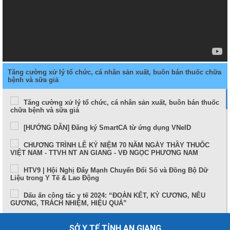
Tăng cường xử lý tổ chức, cá nhân sản xuất, buôn bán thuốc chữa
bệnh và sữa giả
Tăng cường xử lý tổ chức, cá nhân sản xuất, buôn bán thuốc
chữa bệnh và sữa giả
[HƯỚNG DẪN] Đăng ký SmartCA từ ứng dụng VNeID
CHƯƠNG TRÌNH LỄ KỶ NIỆM 70 NĂM NGÀY THẦY THUỐC
VIỆT NAM - TTVH NT AN GIANG - VĐ NGỌC PHƯƠNG NAM
HTV9 | Hội Nghị Đẩy Mạnh Chuyển Đổi Số và Đồng Bộ Dữ
Liệu trong Y Tế & Lao Động
Dấu ấn công tác y tế 2024: “ĐOÀN KẾT, KỶ CƯƠNG, NÊU
GƯƠNG, TRÁCH NHIỆM, HIỆU QUẢ”
Sức khỏe và cuộc sống (24-10-2024)
SỞ Y TẾ TỈNH AN GIANG