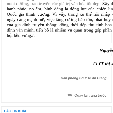
nuôi dưỡng, trao truyền các giá trị văn hóa tốt đẹp
. Xây d
hạnh phúc, no ấm, bình đẳng là động lực của chiến lượ
Quốc gia thịnh vượng
. Vì vậy, trong xu thế hội nhập v
ngày càng mạnh mẽ, việc tăng cường bảo tồn, phát huy n
của gia đình truyền thống
;
đồng thời tiếp thu tinh hoa
đình văn minh, tiến bộ là nhiệm vụ quan trọng góp phần 
hội bền vững.
/.
Nguyễ
TTYT thị xã Tịn
Văn phòng Sở Y tế An Giang
Quay lại trang trước
CÁC TIN KHÁC