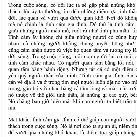
Trong cuộc sống, có đôi lúc ta sẽ gặp phải những khó
thách
;
lúc ấy ta thường tìm đến những điểm tựa tinh thần
đời, lạc quan và vượt qua được gian khổ. Nơi đó khôn
mà nó chính là tình cảm gia đình. Đó thứ là tình cảm t
giữa những người máu mủ, ruột rà như tình
phụ
mẫu, t
Tình cảm ấy không chỉ giữa những người có cùng huy
nhau mà những người không chung huyết thống
như
cũng cảm nhận được từ việc họ quan tâm
và tương trợ l
đời sống
. Trong cuộc sống, mỗi con người lại có mỗi c
tình cảm khác nhau. Có người quan tâm bằng lời nói, 
quan tâm bằng hành động. Nhưng
tất cả
có một điểm c
yêu quý người thân của mình. Tình cảm gia đình còn 
cản về địa lí
và
ở
trong tim
mọi người
luôn đặt nó vào mộ
trọng, gắn bó với nhau bằng cả tấm lòng và mãi mãi
trườ
nó thuộc về thế giới tinh thần, là những gì cao quý, bề
Nó chẳng bao giờ biến mất khi con người ta biết trân t
niu.
Mặt khác, tình cảm gia đình có thể giúp con người vượt
thách trong cuộc sống. Nó là nơi cho ta sự an ủi, niềm tin
để vượt qua những khó khăn,
là điểm tựa giúp chúng t