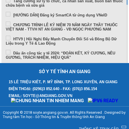
Tăng cường xử lý tổ chức, cá nhân sản xuất, buôn bán thuốc
chữa bệnh và sữa giả
[HƯỚNG DẪN] Đăng ký SmartCA từ ứng dụng VNeID
CHƯƠNG TRÌNH LỄ KỶ NIỆM 70 NĂM NGÀY THẦY THUỐC
VIỆT NAM - TTVH NT AN GIANG - VĐ NGỌC PHƯƠNG NAM
HTV9 | Hội Nghị Đẩy Mạnh Chuyển Đổi Số và Đồng Bộ Dữ
Liệu trong Y Tế & Lao Động
Dấu ấn công tác y tế 2024: “ĐOÀN KẾT, KỶ CƯƠNG, NÊU
GƯƠNG, TRÁCH NHIỆM, HIỆU QUẢ”
Sức khỏe và cuộc sống (24-10-2024)
SỞ Y TẾ TỈNH AN GIANG
Tọa đàm Bệnh lý đột quỵ thực trạng tại An Giang và những
tiến bộ trong tiếp cận, điều trị hiện nay
15 LÊ TRIỆU KIẾT, P. MỸ BÌNH, TP. LONG XUYÊN, AN GIANG
ĐIỆN THOẠI: (0296)3 852.640 - FAX: (076)3 856.154
TUẦN LỄ THẾ GIỚI NUÔI CON BẰNG SỮA MẸ (1 – 7/8/2024)
EMAIL: SOYTE@ANGIANG.GOV.VN
Thông điệp phòng, chống bệnh bạch hầu
Những điểm mới trong Luật Khám bệnh, chữa bệnh (sửa đổi)
Copyright © 2018 soyte.angiang.gov.vn. All Rights Reserved . Designed by
năm 2023
Trung tâm Tin học - Sở Thông tin & Truyền thông tỉnh An Giang
Bệnh viện Đa khoa Y học cổ truyền - Phục hồi chức năng