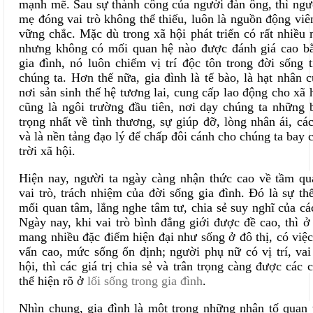
mạnh mẽ. Sau sự thành công của người đàn ông, thì ngư
mẹ đóng vai trò không thể thiếu, luôn là nguồn động vi
vững chắc. Mặc dù trong
xã hội phát triển có rất nhiều
nhưng không có mối quan hệ nào
được
đánh giá
cao
b
gia đình, nó luôn chiếm vị trí
độc tôn
trong đời sống t
chúng ta. Hơn thế nữa, gia đình là tế bào, là hạt nhân 
nơi sản sinh thế hệ tương lai, cung cấp lao động cho xã 
cũng là ngôi trường đầu tiên
,
nơi dạy chúng ta những 
trọng nhất về tình thương, sự giúp đỡ, lòng nhân ái, c
và là nền tảng
đạo lý để chấp
đôi
cánh
cho
chúng ta
bay
c
trời xã hội.
Hiện nay,
người ta
ngày càng nhận thức cao về tầm qu
vai trò,
trách nhiệm
của
đời sống gia đình. Đó là
sự th
mối quan tâm, lắng nghe tâm tư,
chia sẻ
suy nghĩ của cá
Ngày nay, khi vai trò bình đẳng giới được đề cao, thì ở
mang nhiều đặc điểm hiện đại như sống ở đô thị, có việ
vấn cao, mức sống
ổn định; người phụ nữ có vị trí, vai
hội,
thì các giá trị chia sẻ và trân trọng càng được các
thể hiện rõ
ở
lối sống trong gia đình
.
Nhìn chung, gia đình là một trong những nhân tố quan