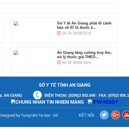
Sở Y tế An Giang phát đi cảnh
báo về 07 lô thuốc k...
04:39 30/08/2024
An Giang tăng cường truy tìm,
xử lý thuốc giả THEO...
04:39 30/08/2024
SỞ Y TẾ TỈNH AN GIANG
N, AN GIANG
ĐIỆN THOẠI: (0296)3 852.640 - FAX: (076)3 856.
. Designed by
Trung tâm Tin học - Sở
KẾT NỐI