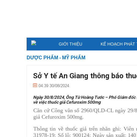
GIỚI THIỆU
KẾ HOẠCH PHÁT 
DƯỢC PHẨM - MỸ PHẨM
Sở Y tế An Giang thông báo th
04:39 30/08/2024
Ngày 30/8/2024, Ông Từ Hoàng Tước – Phó Giám đốc 
về việc thuốc giả Cefuroxim 500mg
Căn cứ Công văn số 2960/QLD-CL ngày 29/8/
giả Cefuroxim 500mg.
Thông tin về thuốc giả trên nhãn ghi: Viê
31978-19; Số lô: 900124; Ngày sản xuất: 14