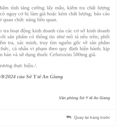
ẩm tỉnh tăng cường lấy mẫu, kiểm tra chất lượng
c có nguy cơ bị làm giả hoặc kém chất lượng; báo cáo
cơ quan chức năng liên quan.
ểm tra hoạt động kinh doanh của các cơ sở kinh doanh
 với sản phẩm có thông tin như mô tả nêu trên; phối
ểm tra, xác minh, truy tìm nguồn gốc về sản phẩm
chức, cá nhân vi phạm theo quy định hiện hành; kịp
uôn bán và sử dụng thuốc Cefuroxim 500mg giả.
rương thực hiện./.
8/2024 của Sở Y tế An Giang
Văn phòng Sở Y tế An Giang
Quay lại trang trước