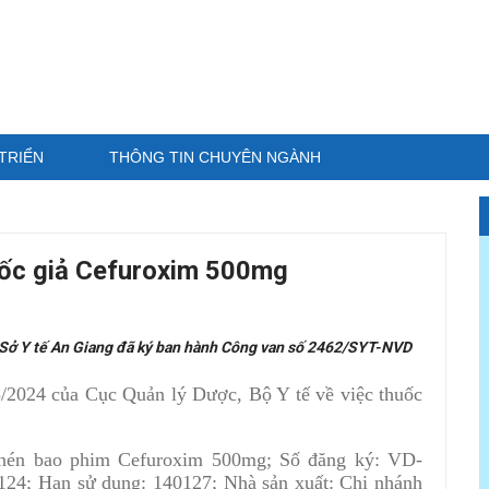
TRIỂN
THÔNG TIN CHUYÊN NGÀNH
uốc giả Cefuroxim 500mg
Sở Y tế An Giang đã ký ban hành Công van số 2462/SYT-NVD
2024 của Cục Quản lý Dược, Bộ Y tế về việc thuốc
n nén bao phim Cefuroxim 500mg; Số đăng ký: VD-
0124; Hạn sử dụng: 140127; Nhà sản xuất: Chi nhánh