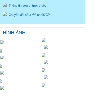
Thông tin đơn vị trực thuộc
Chuyển đổi số & Đề án 06/CP
HÌNH ẢNH