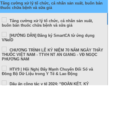
Tăng cường xử lý tổ chức, cá nhân sản xuất, buôn bán
thuốc chữa bệnh và sữa giả
Tăng cường xử lý tổ chức, cá nhân sản xuất,
buôn bán thuốc chữa bệnh và sữa giả
[HƯỚNG DẪN] Đăng ký SmartCA từ ứng dụng
VNeID
CHƯƠNG TRÌNH LỄ KỶ NIỆM 70 NĂM NGÀY THẦY
THUỐC VIỆT NAM - TTVH NT AN GIANG - VĐ NGỌC
PHƯƠNG NAM
HTV9 | Hội Nghị Đẩy Mạnh Chuyển Đổi Số và
Đồng Bộ Dữ Liệu trong Y Tế & Lao Động
Dấu ấn công tác y tế 2024: “ĐOÀN KẾT, KỶ
CƯƠNG, NÊU GƯƠNG, TRÁCH NHIỆM, HIỆU QUẢ”
Sức khỏe và cuộc sống (24-10-2024)
Tọa đàm Bệnh lý đột quỵ thực trạng tại An Giang
và những tiến bộ trong tiếp cận, điều trị hiện nay
TUẦN LỄ THẾ GIỚI NUÔI CON BẰNG SỮA MẸ (1 –
7/8/2024)