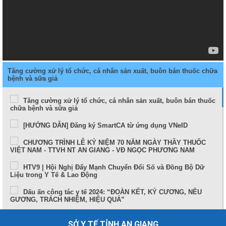
Tăng cường xử lý tổ chức, cá nhân sản xuất, buôn bán thuốc chữa
bệnh và sữa giả
Tăng cường xử lý tổ chức, cá nhân sản xuất, buôn bán thuốc
chữa bệnh và sữa giả
[HƯỚNG DẪN] Đăng ký SmartCA từ ứng dụng VNeID
CHƯƠNG TRÌNH LỄ KỶ NIỆM 70 NĂM NGÀY THẦY THUỐC
VIỆT NAM - TTVH NT AN GIANG - VĐ NGỌC PHƯƠNG NAM
HTV9 | Hội Nghị Đẩy Mạnh Chuyển Đổi Số và Đồng Bộ Dữ
Liệu trong Y Tế & Lao Động
Dấu ấn công tác y tế 2024: “ĐOÀN KẾT, KỶ CƯƠNG, NÊU
GƯƠNG, TRÁCH NHIỆM, HIỆU QUẢ”
Sức khỏe và cuộc sống (24-10-2024)
SỞ Y TẾ TỈNH AN GIANG