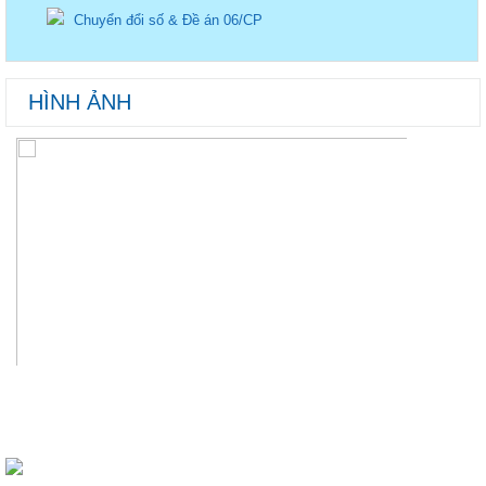
Chuyển đổi số & Đề án 06/CP
HÌNH ẢNH