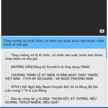
Tăng cường xử lý tổ chức, cá nhân sản xuất, buôn bán thuốc chữa
bệnh và sữa giả
Tăng cường xử lý tổ chức, cá nhân sản xuất, buôn bán thuốc
chữa bệnh và sữa giả
[HƯỚNG DẪN] Đăng ký SmartCA từ ứng dụng VNeID
CHƯƠNG TRÌNH LỄ KỶ NIỆM 70 NĂM NGÀY THẦY THUỐC
VIỆT NAM - TTVH NT AN GIANG - VĐ NGỌC PHƯƠNG NAM
HTV9 | Hội Nghị Đẩy Mạnh Chuyển Đổi Số và Đồng Bộ Dữ
Liệu trong Y Tế & Lao Động
Dấu ấn công tác y tế 2024: “ĐOÀN KẾT, KỶ CƯƠNG, NÊU
GƯƠNG, TRÁCH NHIỆM, HIỆU QUẢ”